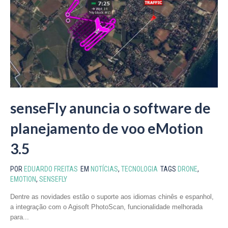
senseFly anuncia o software de
planejamento de voo eMotion
3.5
POR
EDUARDO FREITAS
EM
NOTÍCIAS
,
TECNOLOGIA
TAGS
DRONE
,
EMOTION
,
SENSEFLY
Dentre as novidades estão o suporte aos idiomas chinês e espanhol,
a integração com o Agisoft PhotoScan, funcionalidade melhorada
para...