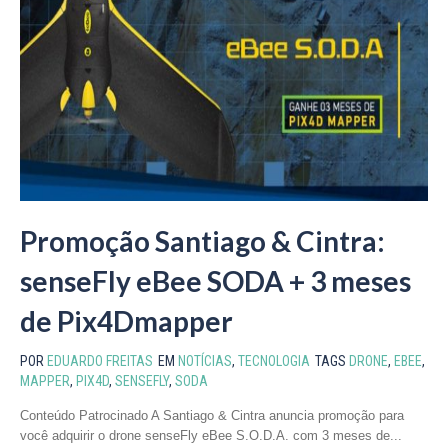
Promoção Santiago & Cintra:
senseFly eBee SODA + 3 meses
de Pix4Dmapper
POR
EDUARDO FREITAS
EM
NOTÍCIAS
,
TECNOLOGIA
TAGS
DRONE
,
EBEE
,
MAPPER
,
PIX4D
,
SENSEFLY
,
SODA
Conteúdo Patrocinado A Santiago & Cintra anuncia promoção para
você adquirir o drone senseFly eBee S.O.D.A. com 3 meses de...