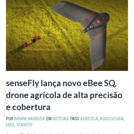
senseFly lança novo eBee SQ,
drone agrícola de alta precisão
e cobertura
POR
ARIANE BARBOSA
EM
NOTÍCIAS
TAGS
AGRÍCOLA
,
AGRICULTURA
,
EBEE
,
SENSEFLY