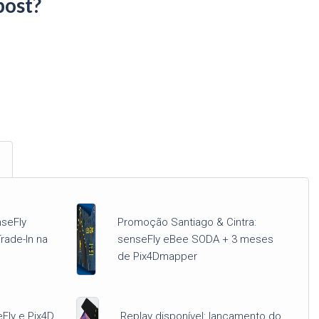
post?
nseFly
Promoção Santiago & Cintra:
ade-In na
senseFly eBee SODA + 3 meses
de Pix4Dmapper
eFly e Pix4D
Replay disponível: lançamento do