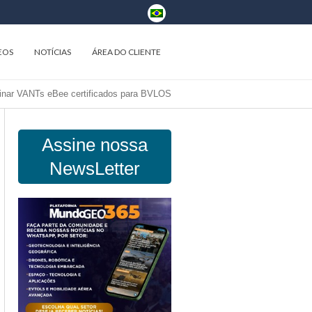
EOS
NOTÍCIAS
ÁREA DO CLIENTE
binar VANTs eBee certificados para BVLOS
Assine nossa
NewsLetter