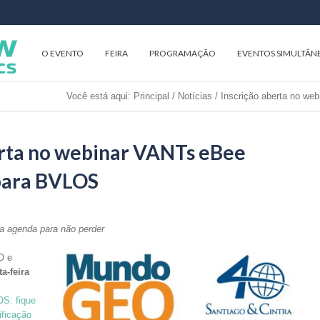
O EVENTO
FEIRA
PROGRAMAÇÃO
EVENTOS SIMULTÂN
Você está aqui:
Principal
/
Notícias
/
Inscrição aberta no we
erta no webinar VANTs eBee
 para BVLOS
a agenda para não perder
O e
ta-feira
S: fique
ificação