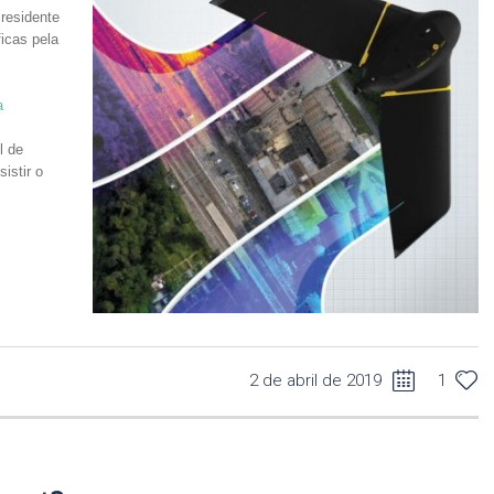
residente
icas pela
a
l de
istir o
2 de abril de 2019
1