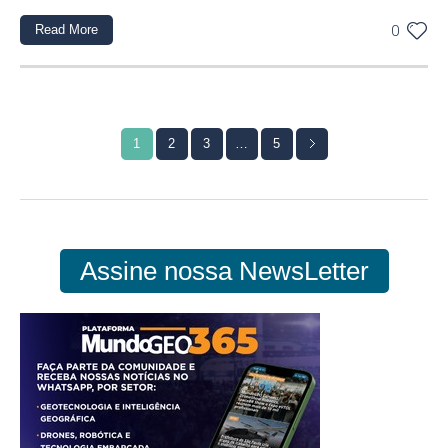
Read More
0
1
2
3
…
5
Assine nossa NewsLetter