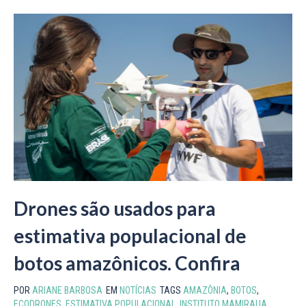
Drones são usados para
estimativa populacional de
botos amazônicos. Confira
POR
ARIANE BARBOSA
EM
NOTÍCIAS
TAGS
AMAZÔNIA
,
BOTOS
,
ECODRONES
,
ESTIMATIVA POPULACIONAL
,
INSTITUTO MAMIRAUA
,