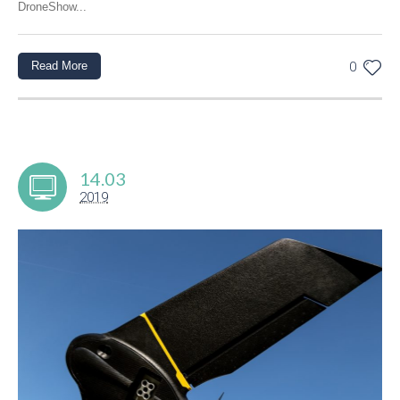
DroneShow...
Read More
0
14.03
2019