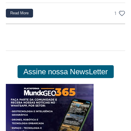
Read More
1
Assine nossa NewsLetter