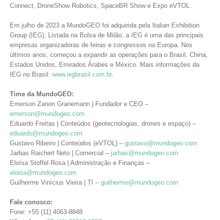
Connect, DroneShow Robotics, SpaceBR Show e Expo eVTOL.
Em julho de 2023 a MundoGEO foi adquirida pela Italian Exhibition
Group (IEG). Listada na Bolsa de Milão, a IEG é uma das principais
empresas organizadoras de feiras e congressos na Europa. Nos
últimos anos, começou a expandir as operações para o Brasil, China,
Estados Unidos, Emirados Árabes e México. Mais informações da
IEG no Brasil:
www.iegbrasil.com.br
.
Time da MundoGEO:
Emerson Zanon Granemann | Fundador e CEO –
emerson@mundogeo.com
Eduardo Freitas | Conteúdos (geotecnologias, drones e espaço) –
eduardo@mundogeo.com
Gustavo Ribeiro | Conteúdos (eVTOL) –
gustavo@mundogeo.com
Jarbas Raichert Neto | Comercial –
jarbas@mundogeo.com
Eloísa Stoffel Rosa | Administração e Finanças –
eloisa@mundogeo.com
Guilherme Vinícius Vieira | TI –
guilherme@mundogeo.com
Fale conosco:
Fone: +55 (11) 4063-8848