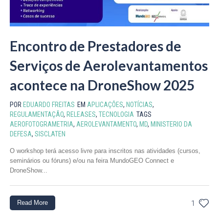
Encontro de Prestadores de
Serviços de Aerolevantamentos
acontece na DroneShow 2025
POR
EDUARDO FREITAS
EM
APLICAÇÕES
,
NOTÍCIAS
,
REGULAMENTAÇÃO
,
RELEASES
,
TECNOLOGIA
TAGS
AEROFOTOGRAMETRIA
,
AEROLEVANTAMENTO
,
MD
,
MINISTERIO DA
DEFESA
,
SISCLATEN
O workshop terá acesso livre para inscritos nas atividades (cursos,
seminários ou fóruns) e/ou na feira MundoGEO Connect e
DroneShow...
Read More
1