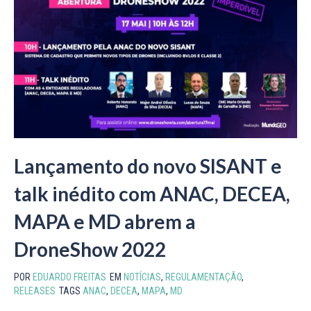
Lançamento do novo SISANT e
talk inédito com ANAC, DECEA,
MAPA e MD abrem a
DroneShow 2022
POR
EDUARDO FREITAS
EM
NOTÍCIAS
,
REGULAMENTAÇÃO
,
RELEASES
TAGS
ANAC
,
DECEA
,
MAPA
,
MD