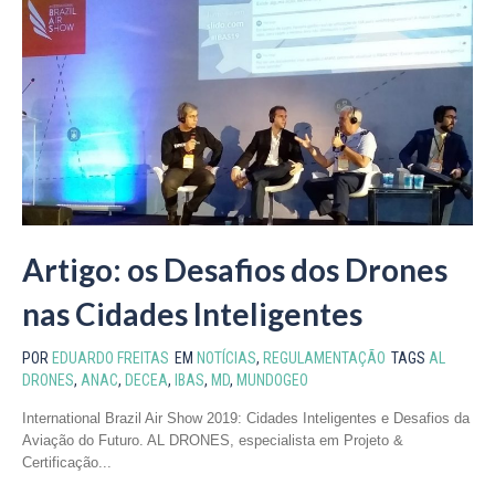
Artigo: os Desafios dos Drones
nas Cidades Inteligentes
POR
EDUARDO FREITAS
EM
NOTÍCIAS
,
REGULAMENTAÇÃO
TAGS
AL
DRONES
,
ANAC
,
DECEA
,
IBAS
,
MD
,
MUNDOGEO
International Brazil Air Show 2019: Cidades Inteligentes e Desafios da
Aviação do Futuro. AL DRONES, especialista em Projeto &
Certificação...