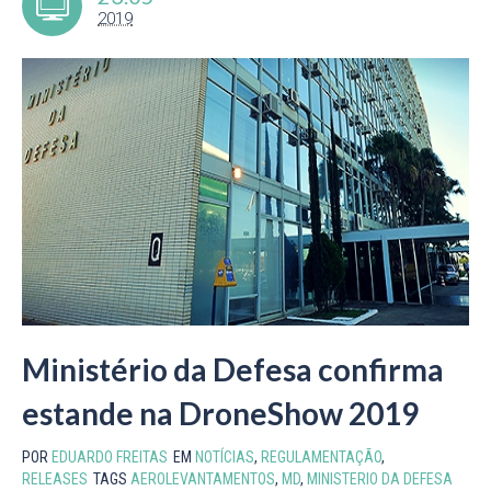
2019
Ministério da Defesa confirma
estande na DroneShow 2019
POR
EDUARDO FREITAS
EM
NOTÍCIAS
,
REGULAMENTAÇÃO
,
RELEASES
TAGS
AEROLEVANTAMENTOS
,
MD
,
MINISTERIO DA DEFESA