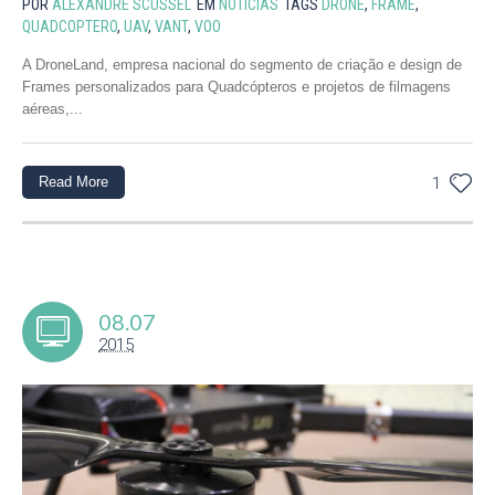
POR
ALEXANDRE SCUSSEL
EM
NOTÍCIAS
TAGS
DRONE
,
FRAME
,
QUADCOPTERO
,
UAV
,
VANT
,
VOO
A DroneLand, empresa nacional do segmento de criação e design de
Frames personalizados para Quadcópteros e projetos de filmagens
aéreas,...
Read More
1
08.07
2015