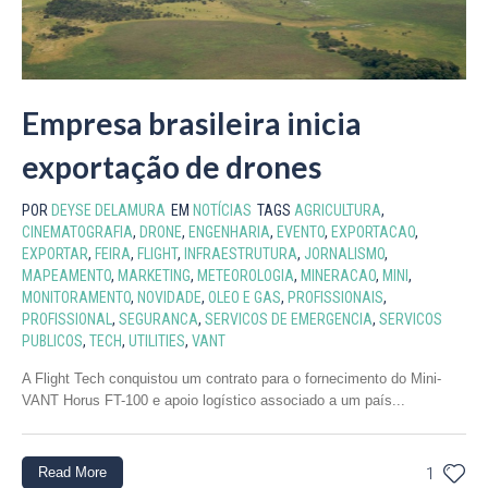
Empresa brasileira inicia
exportação de drones
POR
DEYSE DELAMURA
EM
NOTÍCIAS
TAGS
AGRICULTURA
,
CINEMATOGRAFIA
,
DRONE
,
ENGENHARIA
,
EVENTO
,
EXPORTACAO
,
EXPORTAR
,
FEIRA
,
FLIGHT
,
INFRAESTRUTURA
,
JORNALISMO
,
MAPEAMENTO
,
MARKETING
,
METEOROLOGIA
,
MINERACAO
,
MINI
,
MONITORAMENTO
,
NOVIDADE
,
OLEO E GAS
,
PROFISSIONAIS
,
PROFISSIONAL
,
SEGURANCA
,
SERVICOS DE EMERGENCIA
,
SERVICOS
PUBLICOS
,
TECH
,
UTILITIES
,
VANT
A Flight Tech conquistou um contrato para o fornecimento do Mini-
VANT Horus FT-100 e apoio logístico associado a um país...
Read More
1