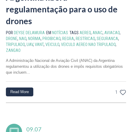
regulamentação para o uso de
drones
POR
DEYSE DELAMURA
EM
NOTÍCIAS
TAGS
AEREO
,
ANAC
,
AVIACAO
,
DRONE
,
NAO
,
NORMA
,
PROIBICAO
,
REGRA
,
RESTRICAO
,
SEGURANCA
,
TRIPULADO
,
UAV
,
VANT
,
VEICULO
,
VEICULO AEREO NAO TRIPULADO
,
ZANGAO
A Administração Nacional de Aviação Civil (ANAC) da Argentina
regulamentou a utilização dos drones e impôs requisitos obrigatórios
que incluem...
Read More
1
09.07