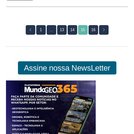
1
…
13
14
15
16
Assine nossa NewsLetter