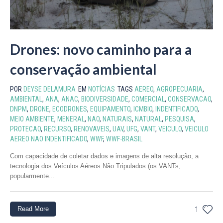
Drones: novo caminho para a
conservação ambiental
POR
DEYSE DELAMURA
EM
NOTÍCIAS
TAGS
AEREO
,
AGROPECUARIA
,
AMBIENTAL
,
ANA
,
ANAC
,
BIODIVERSIDADE
,
COMERCIAL
,
CONSERVACAO
,
DNPM
,
DRONE
,
ECODRONES
,
EQUIPAMENTO
,
ICMBIO
,
INDENTIFICADO
,
MEIO AMBIENTE
,
MENERAL
,
NAO
,
NATURAIS
,
NATURAL
,
PESQUISA
,
PROTECAO
,
RECURSO
,
RENOVAVEIS
,
UAV
,
UFG
,
VANT
,
VEICULO
,
VEICULO
AEREO NAO INDENTIFICADO
,
WWF
,
WWF-BRASIL
Com capacidade de coletar dados e imagens de alta resolução, a
tecnologia dos Veículos Aéreos Não Tripulados (os VANTs,
popularmente...
Read More
1