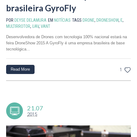
brasileira GyroFly
POR
DEYSE DELAMURA
EM
NOTÍCIAS
TAGS
DRONE
,
DRONESHOW
,
E
,
MULTIRROTOR
,
UAV
,
VANT
Desenvolvedora de Drones com tecnologia 100% nacional estará na
feira DroneShow 2015 A GyroFly é uma empresa brasileira de base
tecnológica...
Read More
1
21.07
2015