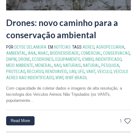
Drones: novo caminho para a
conservação ambiental
POR
DEYSE DELAMURA
EM
NOTÍCIAS
TAGS
AEREO
,
AGROPECUARIA
,
AMBIENTAL
,
ANA
,
ANAC
,
BIODIVERSIDADE
,
COMERCIAL
,
CONSERVACAO
,
DNPM
,
DRONE
,
ECODRONES
,
EQUIPAMENTO
,
ICMBIO
,
INDENTIFICADO
,
MEIO AMBIENTE
,
MENERAL
,
NAO
,
NATURAIS
,
NATURAL
,
PESQUISA
,
PROTECAO
,
RECURSO
,
RENOVAVEIS
,
UAV
,
UFG
,
VANT
,
VEICULO
,
VEICULO
AEREO NAO INDENTIFICADO
,
WWF
,
WWF-BRASIL
Com capacidade de coletar dados e imagens de alta resolução, a
tecnologia dos Veículos Aéreos Não Tripulados (os VANTs,
popularmente...
Read More
1