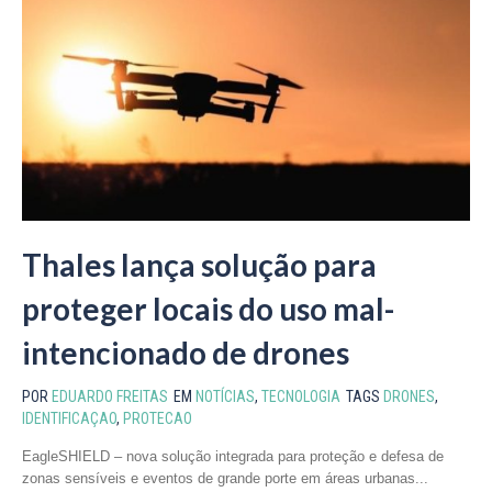
Thales lança solução para
proteger locais do uso mal-
intencionado de drones
POR
EDUARDO FREITAS
EM
NOTÍCIAS
,
TECNOLOGIA
TAGS
DRONES
,
IDENTIFICAÇAO
,
PROTECAO
EagleSHIELD – nova solução integrada para proteção e defesa de
zonas sensíveis e eventos de grande porte em áreas urbanas...