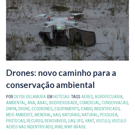
Drones: novo caminho para a
conservação ambiental
POR
DEYSE DELAMURA
EM
NOTÍCIAS
TAGS
AEREO
,
AGROPECUARIA
,
AMBIENTAL
,
ANA
,
ANAC
,
BIODIVERSIDADE
,
COMERCIAL
,
CONSERVACAO
,
DNPM
,
DRONE
,
ECODRONES
,
EQUIPAMENTO
,
ICMBIO
,
INDENTIFICADO
,
MEIO AMBIENTE
,
MENERAL
,
NAO
,
NATURAIS
,
NATURAL
,
PESQUISA
,
PROTECAO
,
RECURSO
,
RENOVAVEIS
,
UAV
,
UFG
,
VANT
,
VEICULO
,
VEICULO
AEREO NAO INDENTIFICADO
,
WWF
,
WWF-BRASIL