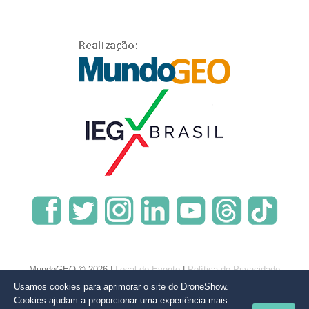
MundoGEO © 2026 |
Local do Evento
|
Política de Privacidade
Usamos cookies para aprimorar o site do DroneShow.
Cookies ajudam a proporcionar uma experiência mais