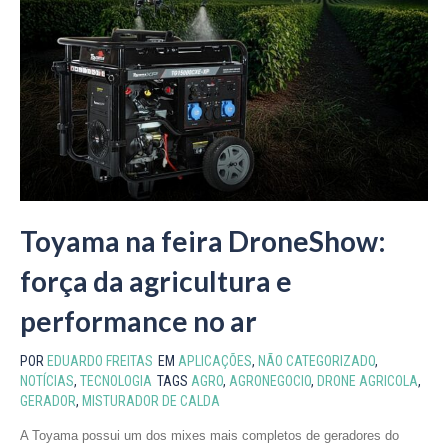
Toyama na feira DroneShow:
força da agricultura e
performance no ar
POR
EDUARDO FREITAS
EM
APLICAÇÕES
,
NÃO CATEGORIZADO
,
NOTÍCIAS
,
TECNOLOGIA
TAGS
AGRO
,
AGRONEGOCIO
,
DRONE AGRICOLA
,
GERADOR
,
MISTURADOR DE CALDA
A Toyama possui um dos mixes mais completos de geradores do