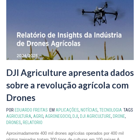
DJI Agriculture apresenta dados
sobre a revolução agrícola com
Drones
POR
EDUARDO FREITAS
EM
APLICAÇÕES
,
NOTÍCIAS
,
TECNOLOGIA
TAGS
AGRICULTURA
,
AGRO
,
AGRONEGOCIO
,
DJI
,
DJI AGRICULTURE
,
DRONE
,
DRONES
,
RELATORIO
Aproximadamente 400 mil drones agrícolas operados por 400 mil
pilotos treinados tratam 300 tipos de culturas em 100 países A...