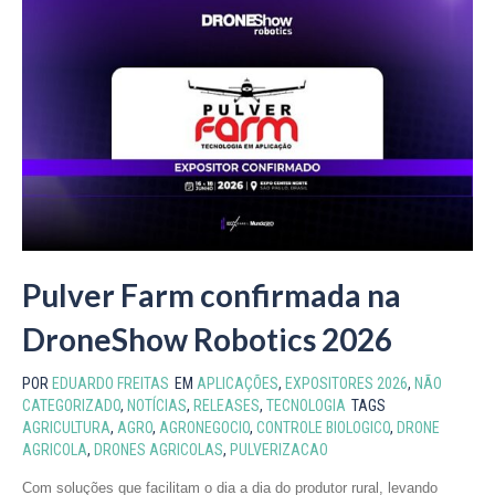
Pulver Farm confirmada na
DroneShow Robotics 2026
POR
EDUARDO FREITAS
EM
APLICAÇÕES
,
EXPOSITORES 2026
,
NÃO
CATEGORIZADO
,
NOTÍCIAS
,
RELEASES
,
TECNOLOGIA
TAGS
AGRICULTURA
,
AGRO
,
AGRONEGOCIO
,
CONTROLE BIOLOGICO
,
DRONE
AGRICOLA
,
DRONES AGRICOLAS
,
PULVERIZACAO
Com soluções que facilitam o dia a dia do produtor rural, levando