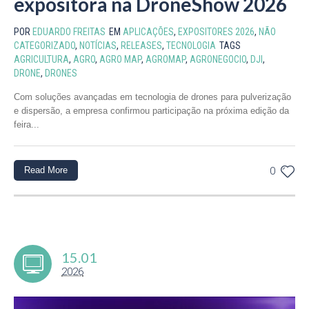
expositora na DroneShow 2026
POR
EDUARDO FREITAS
EM
APLICAÇÕES
,
EXPOSITORES 2026
,
NÃO
CATEGORIZADO
,
NOTÍCIAS
,
RELEASES
,
TECNOLOGIA
TAGS
AGRICULTURA
,
AGRO
,
AGRO MAP
,
AGROMAP
,
AGRONEGOCIO
,
DJI
,
DRONE
,
DRONES
Com soluções avançadas em tecnologia de drones para pulverização
e dispersão, a empresa confirmou participação na próxima edição da
feira...
Read More
0
15.01
2026