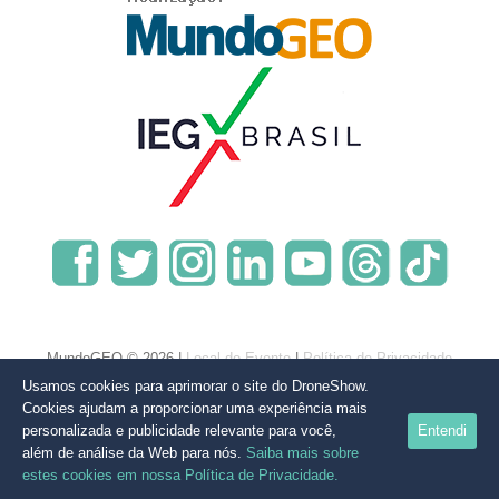
MundoGEO © 2026 |
Local do Evento
|
Política de Privacidade
Usamos cookies para aprimorar o site do DroneShow.
Cookies ajudam a proporcionar uma experiência mais
personalizada e publicidade relevante para você,
Entendi
além de análise da Web para nós.
Saiba mais sobre
estes cookies em nossa Política de Privacidade.