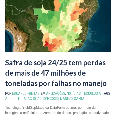
Safra de soja 24/25 tem perdas
de mais de 47 milhões de
toneladas por falhas no manejo
POR
EDUARDO FREITAS
EM
APLICAÇÕES
,
NOTÍCIAS
,
TECNOLOGIA
TAGS
AGRICULTURA
,
AGRO
,
AGRONEGOCIO
,
MANEJO
,
SAFRA
Tecnologia YieldGapMaps da DataFarm estima, por meio de
inteligência artificial e cruzamento de dados, produção, produtividade