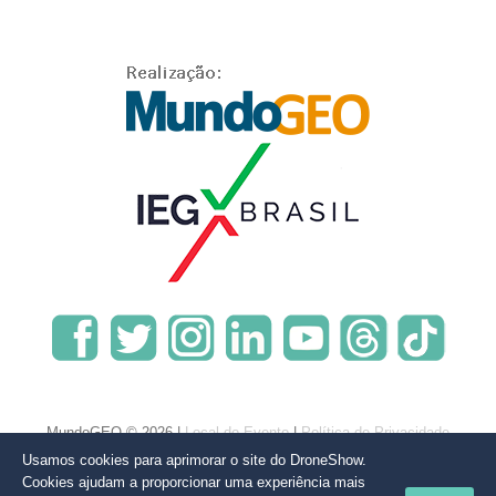
MundoGEO © 2026 |
Local do Evento
|
Política de Privacidade
Usamos cookies para aprimorar o site do DroneShow.
Cookies ajudam a proporcionar uma experiência mais