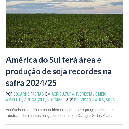
América do Sul terá área e
produção de soja recordes na
safra 2024/25
POR
EDUARDO FREITAS
EM
AGRICULTURA, FLORESTAL E MEIO-
AMBIENTE
,
APLICAÇÕES
,
NOTÍCIAS
TAGS
PREVISAO
,
SAFRA
,
SOJA
Variáveis de estímulo ao cultivo de soja, como preço e clima, se
mostram dominantes, segundo consultoria Datagro Grãos A área...