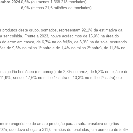
tembro 2024
-0,5% (ou menos 1.368.218 toneladas)
-6,9% (menos 21,6 milhões de toneladas)
pais produtos deste grupo, somados, representam 92,1% da estimativa da
a ser colhida. Frente a 2023, houve acréscimos de 15,9% na área do
 do arroz em casca, de 6,7% na do feijão, de 3,3% na da soja, ocorrendo
ões de 9,5% no milho 1ª safra e de 1,4% no milho 2ª safra), de 11,8% na
 algodão herbáceo (em caroço), de 2,8% no arroz, de 5,3% no feijão e de
(-11,9%, sendo -17,6% no milho 1ª safra e -10,3% no milho 2ª safra) e o
meiro prognóstico de área e produção para a safra brasileira de grãos
 2025, que deve chegar a 311,0 milhões de toneladas, um aumento de 5,8%