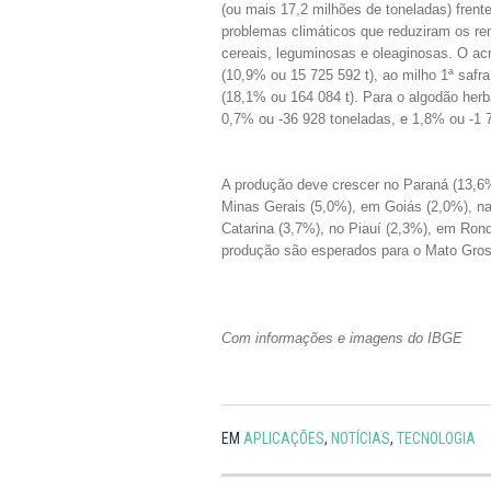
(ou mais 17,2 milhões de toneladas) frent
problemas climáticos que reduziram os r
cereais, leguminosas e oleaginosas. O ac
(10,9% ou 15 725 592 t), ao milho 1ª safra
(18,1% ou 164 084 t). Para o algodão herb
0,7% ou -36 928 toneladas, e 1,8% ou -1 
A produção deve crescer no Paraná (13,6
Minas Gerais (5,0%), em Goiás (2,0%), n
Catarina (3,7%), no Piauí (2,3%), em Ron
produção são esperados para o Mato Gross
Com informações e imagens do IBGE
EM
APLICAÇÕES
,
NOTÍCIAS
,
TECNOLOGIA