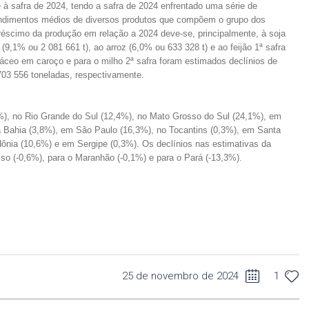
e à safra de 2024, tendo a safra de 2024 enfrentado uma série de
endimentos médios de diversos produtos que compõem o grupo dos
réscimo da produção em relação a 2024 deve-se, principalmente, à soja
 (9,1% ou 2 081 661 t), ao arroz (6,0% ou 633 328 t) e ao feijão 1ª safra
áceo em caroço e para o milho 2ª safra foram estimados declínios de
703 556 toneladas, respectivamente.
%), no Rio Grande do Sul (12,4%), no Mato Grosso do Sul (24,1%), em
a Bahia (3,8%), em São Paulo (16,3%), no Tocantins (0,3%), em Santa
dônia (10,6%) e em Sergipe (0,3%). Os declínios nas estimativas da
o (-0,6%), para o Maranhão (-0,1%) e para o Pará (-13,3%).
25 de novembro de 2024
1