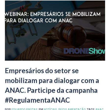
Empresários do setor se
mobilizam para dialogar com a
ANAC. Participe da campanha
#RegulamentaANAC
POR
EDUARDO FREITAS
EM
NOTÍCIAS
,
REGULAMENTAÇÃO
TAGS
ANAC
,