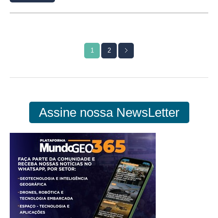
1
2
Assine nossa NewsLetter