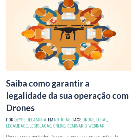
Saiba como garantir a
legalidade da sua operação com
Drones
POR
DEYSE DELAMURA
EM
NOTÍCIAS
TAGS
DRONE
,
LEGAL
,
LEGALIDADE
,
LEGISLACAO
,
ONLINE
,
SEMINARIO
,
WEBINAR
Desde o surgimento dos Drones, as principais organizações da