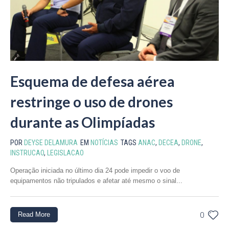
Esquema de defesa aérea
restringe o uso de drones
durante as Olimpíadas
POR
DEYSE DELAMURA
EM
NOTÍCIAS
TAGS
ANAC
,
DECEA
,
DRONE
,
INSTRUCAO
,
LEGISLACAO
Operação iniciada no último dia 24 pode impedir o voo de
equipamentos não tripulados e afetar até mesmo o sinal...
Read More
0