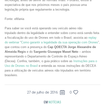
tecnologia, antes de definir as normais finais. Portanto, existe a
expectativa de que nos próximos meses o país possua uma
legislação própria que regulamente a tecnologia.
Fonte: eMania
Para saber se você está operando seu veículo aéreo não
tripulado dentro da legalidade e entender sobre como está sendo feita
a fiscalização do uso de Drones em todo o Brasil, assista ao
replay
do webinar
“
Como garantir a legalidade da sua operação com Drones
”,
que contou com a presença do
Cap QOECTA Jorge Alexandre de
Almeida Regis
e do
Sargento Giuseppe Maset Neto
– ambos
representando o Departamento de Controle do Espaço Aéreo
(Decea). Confira, também, o guia prático sobre as
Instruções para o
Uso de Drones no Brasil
e entenda as novas instruções do DECEA
para a utilização de veículos aéreos não tripulados em território
brasileiro.
27 de julho de 2016
0
EM
NOTÍCIAS