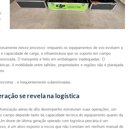
s
o
s
o
ciosamente nesse processo: enquanto os equipamentos de voo evoluem a
 e capacidade de carga, a infraestrutura que os suporta em campo
provisada. O transporte é feito em embalagens inadequadas. O
cas. A mobilidade entre talhões, propriedades e regiões não é planejada
oo.
cretas , e frequentemente subestimadas.
ação se revela na logística
verização aérea de alto desempenho estruturam suas operações, um
 no campo depende tanto da capacidade técnica do equipamento quanto da
m drone de última geração operado com logística precária é um
 isso, é um ativo exposto a riscos que não constam em nenhum manual de