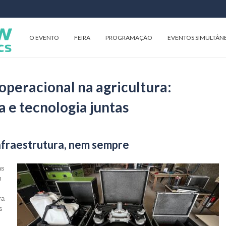
O EVENTO
FEIRA
PROGRAMAÇÃO
EVENTOS SIMULTÂN
peracional na agricultura:
a e tecnologia juntas
nfraestrutura, nem sempre
as
m
ra
s