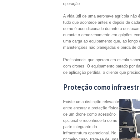
operação.
A vida útil de uma aeronave agrícola não 
tudo que acontece antes e depois de cad
como é acondicionado durante o deslocame
durante o armazenamento em galpões com
uma carga ao equipamento que, ao longo 
manutenções não planejadas e perda de di
Profissionais que operam em escala sabe
com drones. O equipamento parado por dan
de aplicação perdida, o cliente que preci
Proteção como infraestr
Existe uma distinção relevante
entre encarar a proteção física
de um drone como acessório
opcional e reconhecê-la como
parte integrante da
infraestrutura operacional. No
primeiro caso, trata-se de uma