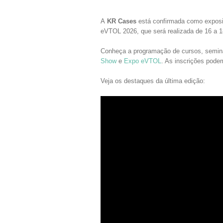
A
KR Cases
está confirmada como expos
eVTOL 2026, que será realizada de 16 a 1
Conheça a programação de cursos, seminá
Show
e
E
xpo eVTOL
. As inscrições pode
Veja os destaques da última edição: