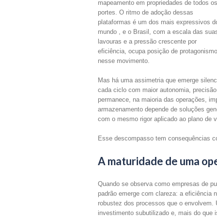
mapeamento em propriedades de todos o
portes. O ritmo de adoção dessas
plataformas é um dos mais expressivos d
mundo , e o Brasil, com a escala das sua
lavouras e a pressão crescente por
eficiência, ocupa posição de protagonism
nesse movimento.
Mas há uma assimetria que emerge silen
cada ciclo com maior autonomia, precisão
permanece, na maioria das operações, im
armazenamento depende de soluções genéri
com o mesmo rigor aplicado ao plano de v
Esse descompasso tem consequências con
A maturidade de uma oper
Quando se observa como empresas de pul
padrão emerge com clareza: a eficiência
robustez dos processos que o envolvem. U
investimento subutilizado e, mais do que