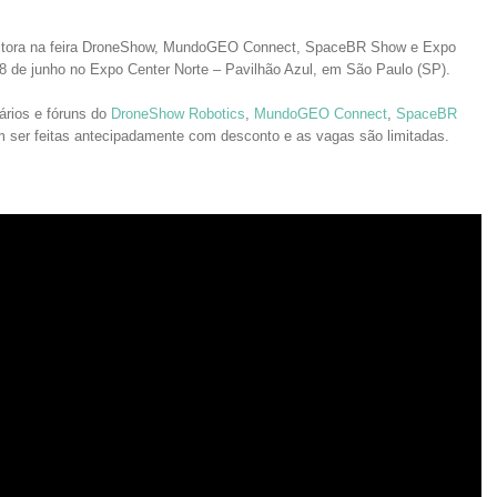
itora na feira DroneShow, MundoGEO Connect, SpaceBR Show e Expo
8 de junho no Expo Center Norte – Pavilhão Azul, em São Paulo (SP).
rios e fóruns do
DroneShow Robotics
,
M
undoGEO Connect
,
SpaceBR
m ser feitas antecipadamente com desconto e as vagas são limitadas.