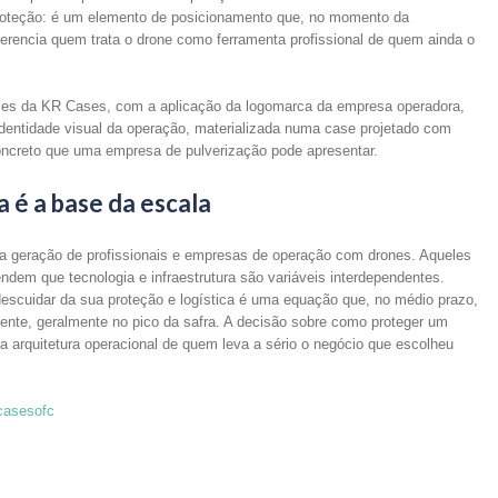
oteção: é um elemento de posicionamento que, no momento da
ferencia quem trata o drone como ferramenta profissional de quem ainda o
ases da KR Cases, com a aplicação da logomarca da empresa operadora,
dentidade visual da operação, materializada numa case projetado com
 concreto que uma empresa de pulverização pode apresentar.
a é a base da escala
va geração de profissionais e empresas de operação com drones. Aqueles
dem que tecnologia e infraestrutura são variáveis interdependentes.
descuidar da sua proteção e logística é uma equação que, no médio prazo,
nte, geralmente no pico da safra. A decisão sobre como proteger um
 arquitetura operacional de quem leva a sério o negócio que escolheu
casesofc