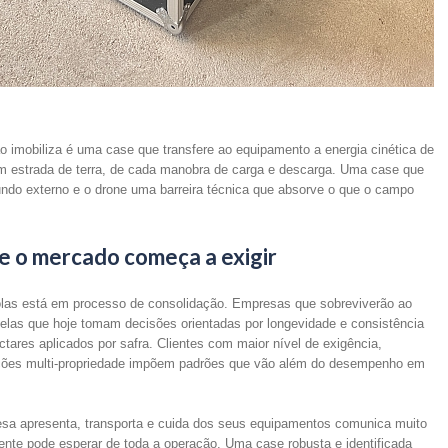
 imobiliza é uma case que transfere ao equipamento a energia cinética de
m estrada de terra, de cada manobra de carga e descarga. Uma case que
 mundo externo e o drone uma barreira técnica que absorve o que o campo
e o mercado começa a exigir
las está em processo de consolidação. Empresas que sobreviverão ao
elas que hoje tomam decisões orientadas por longevidade e consistência
tares aplicados por safra. Clientes com maior nível de exigência,
ações multi-propriedade impõem padrões que vão além do desempenho em
a apresenta, transporta e cuida dos seus equipamentos comunica muito
liente pode esperar de toda a operação. Uma case robusta e identificada