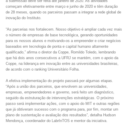
a submissão deve ser feita até janeiro de 2020. As atividades
começam efetivamente entre março e junho de 2020 e têm duração
de 28 meses, quando os parceiros passam a integrar a rede global de
inovação do Instituto.
“As parcerias nos fortalecem. Nosso objetivo é ampliar cada vez mais
o número de empresas de base tecnológica, gerando oportunidades
para os nossos alunos e motivando-os a empreender e criar negócios
baseados em tecnologia de ponta e capital humano altamente
qualificado,” afirma o diretor da Coppe, Romildo Toledo, lembrando
que há dois anos consecutivos a UFRJ se mantém, com o apoio da
Coppe, na liderança em inovação entre as universidades brasileiras,
de acordo com o ranking Universitário Folha.
A efetiva implementação do projeto passará por algumas etapas.
“Após a união dos parceiros, que envolvem as universidades,
empresas, empreendedores e governo, será feito um diagnóstico,
seguido da estruturação de intervenções estratégicas. O próximo
passo será implementar ações, com o apoio do MIT e outras regiões
que já obtiveram sucesso com o programa para, por fim, montar um
plano de sustentação e avaliação dos resultados”, detalha Hudson
Mendonça, coordenador do LabrInTOS e mentor da iniciativa.