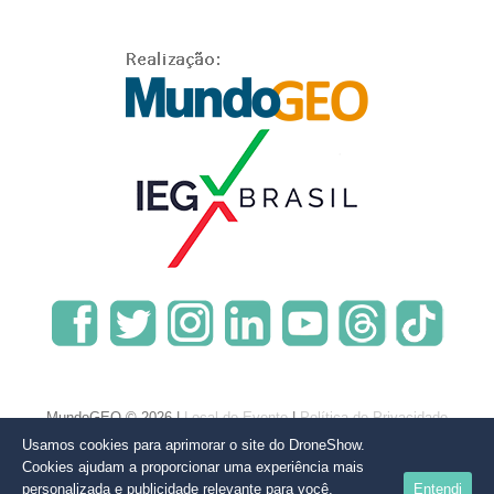
MundoGEO © 2026 |
Local do Evento
|
Política de Privacidade
Usamos cookies para aprimorar o site do DroneShow.
Cookies ajudam a proporcionar uma experiência mais
personalizada e publicidade relevante para você,
Entendi