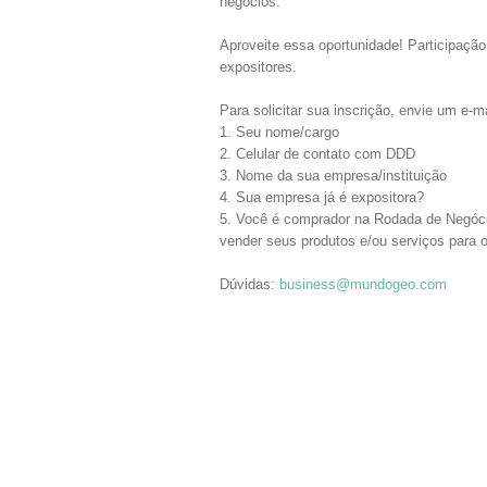
negócios.
Aproveite essa oportunidade! Participaçã
expositores.
Para solicitar sua inscrição, envie um e-m
1. Seu nome/cargo
2. Celular de contato com DDD
3. Nome da sua empresa/instituição
4. Sua empresa já é expositora?
5. Você é comprador na Rodada de Negóci
vender seus produtos e/ou serviços para 
Dúvidas:
business@mundogeo.com