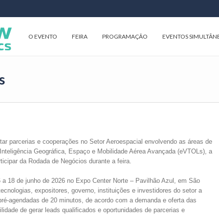
O EVENTO
FEIRA
PROGRAMAÇÃO
EVENTOS SIMULTÂN
s
tar parcerias e cooperações no Setor Aeroespacial envolvendo as áreas de
Inteligência Geográfica, Espaço e Mobilidade Aérea Avançada (eVTOLs), a
cipar da Rodada de Negócios durante a feira.
 a 18 de junho de 2026 no Expo Center Norte – Pavilhão Azul, em São
ecnologias, expositores, governo, instituições e investidores do setor a
 pré-agendadas de 20 minutos, de acordo com a demanda e oferta das
lidade de gerar leads qualificados e oportunidades de parcerias e