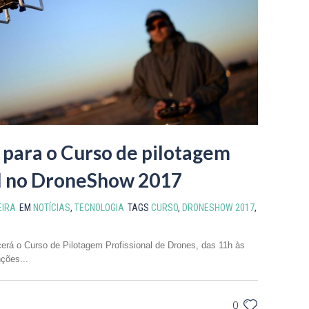
 para o Curso de pilotagem
al no DroneShow 2017
EIRA
EM
NOTÍCIAS
,
TECNOLOGIA
TAGS
CURSO
,
DRONESHOW 2017
,
erá o Curso de Pilotagem Profissional de Drones, das 11h às
ções...
0