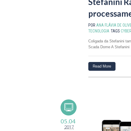
Stefanini R
processame
POR
ANA FLÁVIA DE OLIV
TECNOLOGIA
TAGS
CYBER
Coligada da Stefanini t
Scada Dome A Stefanini R
Read More
05.04
2017