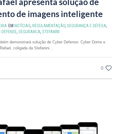
afael apresenta solução de
nto de imagens inteligente
EIRA
EM
NOTÍCIAS
,
REGULAMENTAÇÃO
,
SEGURANÇA E DEFESA
,
 DEFENSE
,
SEGURANCA
,
STEFANINI
ambém demonstrará solução de Cyber Defense: Cyber Dome e
afael, coligada da Stefanini...
0