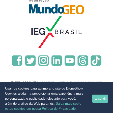
MundoGEO © 2026 |
Local do Evento
|
Política de Privacidade
Usamos cookies para aprimorar o site do DroneShow.
Cookies ajudam a proporcionar uma experiência mais
personalizada e publicidade relevante para você,
Entendi
além de análise da Web para nós.
Saiba mais sobre
estes cookies em nossa Política de Privacidade.