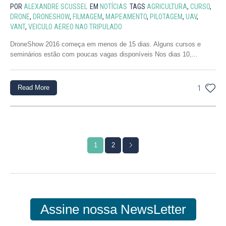
POR
ALEXANDRE SCUSSEL
EM
NOTÍCIAS
TAGS
AGRICULTURA
,
CURSO
,
DRONE
,
DRONESHOW
,
FILMAGEM
,
MAPEAMENTO
,
PILOTAGEM
,
UAV
,
VANT
,
VEICULO AEREO NAO TRIPULADO
DroneShow 2016 começa em menos de 15 dias. Alguns cursos e
seminários estão com poucas vagas disponíveis Nos dias 10,...
Read More
1
1
2
Assine nossa NewsLetter