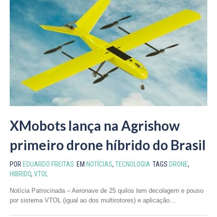
XMobots lança na Agrishow
primeiro drone híbrido do Brasil
POR
EDUARDO FREITAS
EM
NOTÍCIAS
,
TECNOLOGIA
TAGS
DRONE
,
HIBRIDO
,
VTOL
Notícia Patrocinada – Aeronave de 25 quilos tem decolagem e pouso
por sistema VTOL (igual ao dos multirotores) e aplicação...