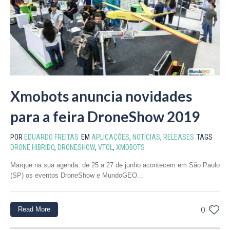
Xmobots anuncia novidades
para a feira DroneShow 2019
POR
EDUARDO FREITAS
EM
APLICAÇÕES
,
NOTÍCIAS
,
RELEASES
TAGS
DRONE HIBRIDO
,
DRONESHOW
,
VTOL
,
XMOBOTS
Marque na sua agenda: de 25 a 27 de junho acontecem em São Paulo
(SP) os eventos DroneShow e MundoGEO...
Read More
0