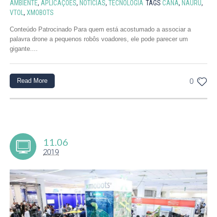
AMBIENTE
,
APLICAÇÕES
,
NOTÍCIAS
,
TECNOLOGIA
TAGS
CANA
,
NAURU
,
VTOL
,
XMOBOTS
Conteúdo Patrocinado Para quem está acostumado a associar a
palavra drone a pequenos robôs voadores, ele pode parecer um
gigante....
Read More
0
11.06
2019