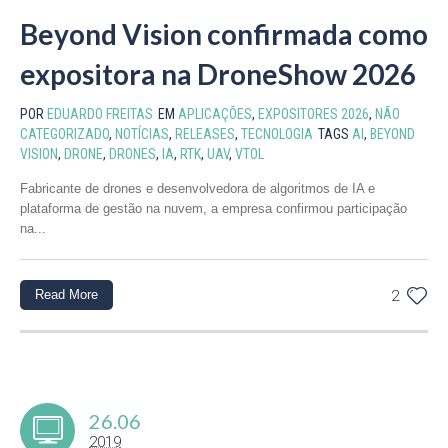
Beyond Vision confirmada como
expositora na DroneShow 2026
POR
EDUARDO FREITAS
EM
APLICAÇÕES
,
EXPOSITORES 2026
,
NÃO
CATEGORIZADO
,
NOTÍCIAS
,
RELEASES
,
TECNOLOGIA
TAGS
AI
,
BEYOND
VISION
,
DRONE
,
DRONES
,
IA
,
RTK
,
UAV
,
VTOL
Fabricante de drones e desenvolvedora de algoritmos de IA e
plataforma de gestão na nuvem, a empresa confirmou participação
na...
Read More
2
26.06
2019