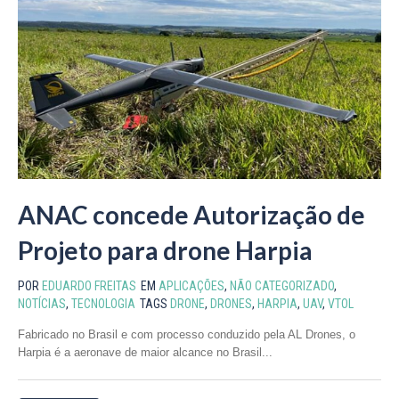
ANAC concede Autorização de
Projeto para drone Harpia
POR
EDUARDO FREITAS
EM
APLICAÇÕES
,
NÃO CATEGORIZADO
,
NOTÍCIAS
,
TECNOLOGIA
TAGS
DRONE
,
DRONES
,
HARPIA
,
UAV
,
VTOL
Fabricado no Brasil e com processo conduzido pela AL Drones, o
Harpia é a aeronave de maior alcance no Brasil...