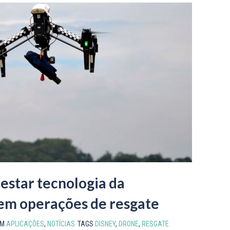
testar tecnologia da
em operações de resgate
EM
APLICAÇÕES
,
NOTÍCIAS
TAGS
DISNEY
,
DRONE
,
RESGATE