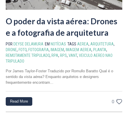
O poder da vista aérea: Drones
e a fotografia de arquitetura
POR
DEYSE DELAMURA
EM
NOTÍCIAS
TAGS
AEREA
,
ARQUITETURA
,
DRONE
,
FOTO
,
FOTOGRAFIA
,
IMAGEM
,
IMAGEM AEREA
,
PLANTA
,
REMOTAMENTE TRIPULADO
,
RPA
,
RPS
,
VANT
,
VEICULO AEREO NAO
TRIPULADO
Por James Taylor-Foster Traduzido por Romullo Baratto Qual é o
sentido da vista aérea? Enquanto arquitetos e designers
frequentemente encontram...
Read More
0