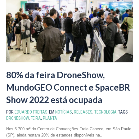
80% da feira DroneShow,
MundoGEO Connect e SpaceBR
Show 2022 está ocupada
POR
EDUARDO FREITAS
EM
NOTÍCIAS
,
RELEASES
,
TECNOLOGIA
TAGS
DRONESHOW
,
FEIRA
,
PLANTA
Nos 5.700 m² do Centro de Convenções Freia Caneca, em São Paulo
(SP), ainda restam 20% de estandes disponíveis na...