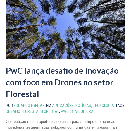
PwC lança desafio de inovação
com foco em Drones no setor
Florestal
POR
EDUARDO FREITAS
EM
APLICAÇÕES
,
NOTÍCIAS
,
TECNOLOGIA
TAGS
DESAFIO
,
FLORESTA
,
FLORESTAL
,
PWC
,
SILVICULTURA
Competição é uma oportunidade única para startups e empresas
inovadoras testarem suas soluções com uma das empresas mais