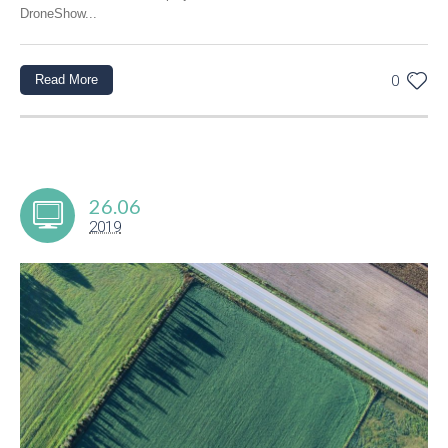
DroneShow...
Read More
0
26.06
2019