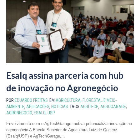
Esalq assina parceria com hub
de inovação no Agronegócio
POR
EDUARDO FREITAS
EM
AGRICULTURA, FLORESTAL E MEIO-
AMBIENTE
,
APLICAÇÕES
,
NOTÍCIAS
TAGS
AGRITECH
,
AGROGARAGE
,
AGRONEGOCIO
,
ESALQ
,
USP
Envolvimento com o AgTechGarage motiva potencializar inovação no
agronegócio A Escola Superior de Agricultura Luiz de Queiroz
(Esalq/USP) e AgTechGarage,...