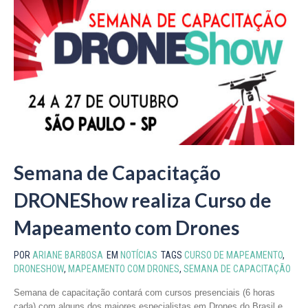
Semana de Capacitação
DRONEShow realiza Curso de
Mapeamento com Drones
POR
ARIANE BARBOSA
EM
NOTÍCIAS
TAGS
CURSO DE MAPEAMENTO
,
DRONESHOW
,
MAPEAMENTO COM DRONES
,
SEMANA DE CAPACITAÇÃO
Semana de capacitação contará com cursos presenciais (6 horas
cada) com alguns dos maiores especialistas em Drones do Brasil e...