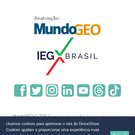
MundoGEO © 2026 |
Local do Evento
|
Política de Privacidade
Usamos cookies para aprimorar o site do DroneShow.
Cookies ajudam a proporcionar uma experiência mais