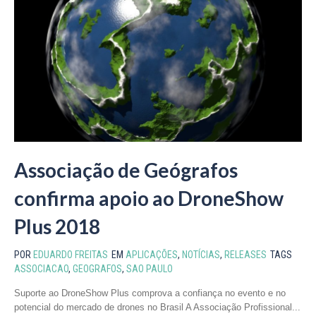
Associação de Geógrafos
confirma apoio ao DroneShow
Plus 2018
POR
EDUARDO FREITAS
EM
APLICAÇÕES
,
NOTÍCIAS
,
RELEASES
TAGS
ASSOCIACAO
,
GEOGRAFOS
,
SAO PAULO
Suporte ao DroneShow Plus comprova a confiança no evento e no
potencial do mercado de drones no Brasil A Associação Profissional...