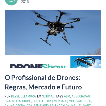
2015
O Profissional de Drones:
Regras, Mercado e Futuro
POR
DEYSE DELAMURA
EM
NOTÍCIAS
TAGS
ABM
,
ASSOCIACAO
BRASILEIRA
,
DRONE
,
FEIRA
,
FUTURO
,
MERCADO
,
MULTIRROTORES
,
ONLINE
,
REGRA
,
RPA
,
SEMINARIO
,
SEMINARIO ONLINE
,
UAV
,
VANT
,