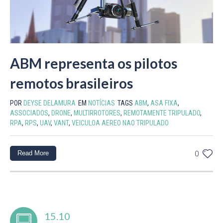
ABM representa os pilotos
remotos brasileiros
POR
DEYSE DELAMURA
EM
NOTÍCIAS
TAGS
ABM
,
ASA FIXA
,
ASSOCIADOS
,
DRONE
,
MULTIRROTORES
,
REMOTAMENTE TRIPULADO
,
RPA
,
RPS
,
UAV
,
VANT
,
VEICULOA AEREO NAO TRIPULADO
Read More
0
15.10