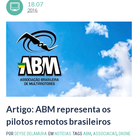
18.07
2016
Artigo: ABM representa os
pilotos remotos brasileiros
POR
DEYSE DELAMURA
EM
NOTÍCIAS
TAGS
ABM
,
ASSOCIACAO
,
DRONE