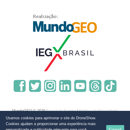
MundoGEO © 2026 |
Local do Evento
|
Política de Privacidade
Usamos cookies para aprimorar o site do DroneShow.
Cookies ajudam a proporcionar uma experiência mais
personalizada e publicidade relevante para você,
Entendi