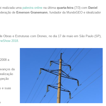
oi realizada uma
palestra online
na última
quarta-feira
(7/3) com
Daniel
oderação de
Emerson Granemann
, fundador da MundoGEO e idealizador
o de Obras e Estruturas com Drones, no dia 17 de maio em São Paulo (SP),
neShow 2018
.
 2008 a
 avanços da
realização
nspeção
s e suas
e