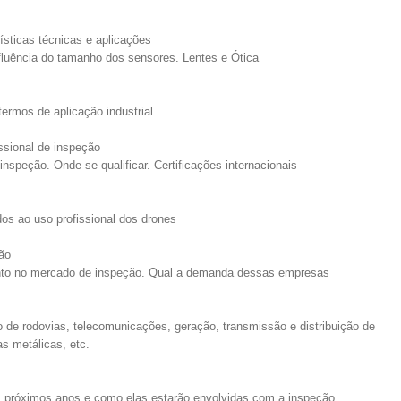
ísticas técnicas e aplicações
luência do tamanho dos sensores. Lentes e Ótica
termos de aplicação industrial
issional de inspeção
nspeção. Onde se qualificar. Certificações internacionais
os ao uso profissional dos drones
ão
ento no mercado de inspeção. Qual a demanda dessas empresas
 de rodovias, telecomunicações, geração, transmissão e distribuição de
as metálicas, etc.
s próximos anos e como elas estarão envolvidas com a inspeção.