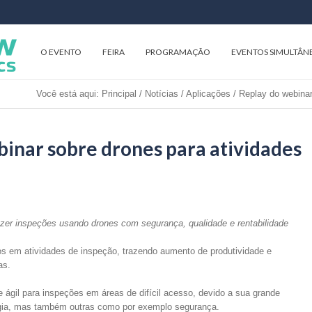
O EVENTO
FEIRA
PROGRAMAÇÃO
EVENTOS SIMULTÂN
Você está aqui:
Principal
/
Notícias
/
Aplicações
/
Replay do webinar
inar sobre drones para atividades
azer inspeções usando drones com segurança, qualidade e rentabilidade
s em atividades de inspeção, trazendo aumento de produtividade e
as.
ágil para inspeções em áreas de difícil acesso, devido a sua grande
ergia, mas também outras como por exemplo segurança.