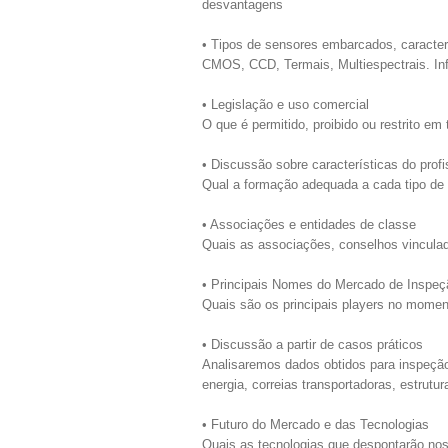
desvantagens
• Tipos de sensores embarcados, caracter
CMOS, CCD, Termais, Multiespectrais. Inf
• Legislação e uso comercial
O que é permitido, proibido ou restrito em 
• Discussão sobre características do prof
Qual a formação adequada a cada tipo de i
• Associações e entidades de classe
Quais as associações, conselhos vinculad
• Principais Nomes do Mercado de Inspeç
Quais são os principais players no mom
• Discussão a partir de casos práticos
Analisaremos dados obtidos para inspeção
energia, correias transportadoras, estrutur
• Futuro do Mercado e das Tecnologias
Quais as tecnologias que despontarão no