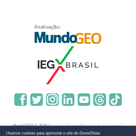
MundoGEO © 2026 |
Local do Evento
|
Política de Privacidade
Usamos cookies para aprimorar o site do DroneShow.