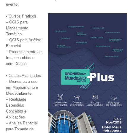
evento:
• Cursos Práticos
– QGIS para
Mapeamento
Temático
– QGIS para Análise
Espacial
– Processamento de
Imagens obtidas
com Drones
• Cursos Avançados
– Drones para uso
em Mapeamento e
Meio Ambiente
– Realidade
Estendida:
Conceitos e
Aplicações
– Análise Espacial
para Tomada de