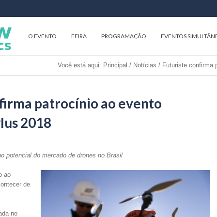
O EVENTO
FEIRA
PROGRAMAÇÃO
EVENTOS SIMULTÂN
Você está aqui:
Principal
/
Notícias
/
Futuriste confirma
firma patrocínio ao evento
lus 2018
o potencial do mercado de drones no Brasil
o ao
contecer de
ada no