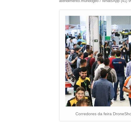
atendimento.mundogeo / WhatsApp (41) 9
Corredores da feira DroneSho