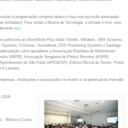
consulte a programação completa abaixo e faça sua inscrição antecipada
 limitadas!). Para visitar a Mostra de Tecnologia, a entrada é livre, mas
adamente
aqui
.
seu patrocínio ao DroneShow Plus estão Trimble, XMobots, SMX Systems,
ley Systems, G-Drones, Tecnodrone, EOS Positioning Systems e Santiago
articipação como apoiadores a Associação Brasileira de Multirrotores
motos (ABPR), Associação Sergipana de Pilotos Remotos (ASPR),
 Agrimensores de São Paulo (APEAESP), Editora Oficina de Textos, Portal
e A Lavoura.
mpresas, instituições e associações no evento e no potencial do mercado
 2018:
 – Básico e Curso