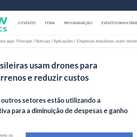
O EVENTO
FEIRA
PROGRAMAÇÃO
EVENTOS SIMULTÂN
stá aqui:
Principal
/
Notícias
/
Aplicações
/
Empresas brasileiras usam drones
sileiras usam drones para
rrenos e reduzir custos
 outros setores estão utilizando a
iva para a diminuição de despesas e ganho
reno ou