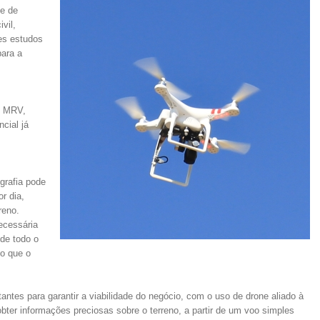
de de
vil,
ses estudos
para a
o MRV,
cial já
grafia pode
r dia,
reno.
necessária
de todo o
do que o
tes para garantir a viabilidade do negócio, com o uso de drone aliado à
bter informações preciosas sobre o terreno, a partir de um voo simples