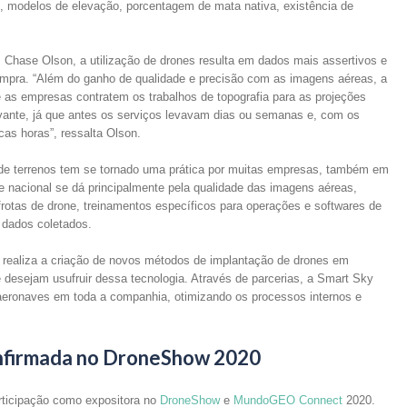
l, modelos de elevação, porcentagem de mata nativa, existência de
Chase Olson, a utilização de drones resulta em dados mais assertivos e
ompra. “Além do ganho de qualidade e precisão com as imagens aéreas, a
e as empresas contratem os trabalhos de topografia para as projeções
vante, já que antes os serviços levavam dias ou semanas e, com os
as horas”, ressalta Olson.
 de terrenos tem se tornado uma prática por muitas empresas, também em
e nacional se dá principalmente pela qualidade das imagens aéreas,
otas de drone, treinamentos específicos para operações e softwares de
dados coletados.
 realiza a criação de novos métodos de implantação de drones em
desejam usufruir dessa tecnologia. Através de parcerias, a Smart Sky
aeronaves em toda a companhia, otimizando os processos internos e
onfirmada no DroneShow 2020
rticipação como expositora no
DroneShow
e
MundoGEO Connect
2020.