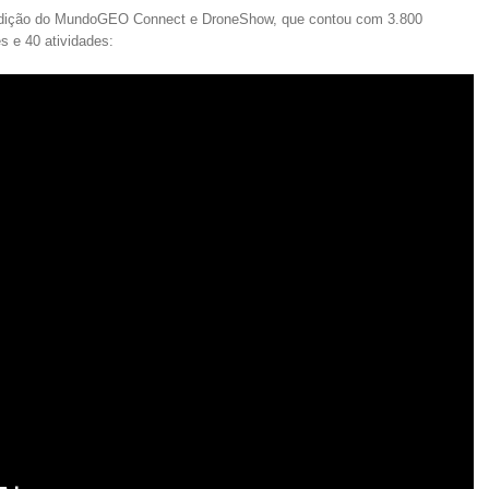
 edição do MundoGEO Connect e DroneShow, que contou com 3.800
s e 40 atividades: