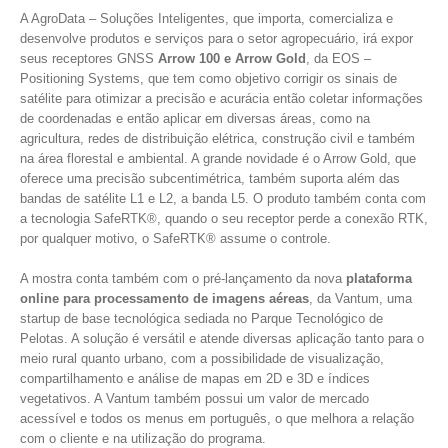
A AgroData – Soluções Inteligentes, que importa, comercializa e
desenvolve produtos e serviços para o setor agropecuário, irá expor
seus receptores GNSS
Arrow 100 e Arrow Gold
, da EOS –
Positioning Systems, que tem como objetivo corrigir os sinais de
satélite para otimizar a precisão e acurácia então coletar informações
de coordenadas e então aplicar em diversas áreas, como na
agricultura, redes de distribuição elétrica, construção civil e também
na área florestal e ambiental. A grande novidade é o Arrow Gold, que
oferece uma precisão subcentimétrica, também suporta além das
bandas de satélite L1 e L2, a banda L5. O produto também conta com
a tecnologia SafeRTK®, quando o seu receptor perde a conexão RTK,
por qualquer motivo, o SafeRTK® assume o controle.
A mostra conta também com o pré-lançamento da nova
plataforma
online para processamento de imagens aéreas
, da Vantum, uma
startup de base tecnológica sediada no Parque Tecnológico de
Pelotas. A solução é versátil e atende diversas aplicação tanto para o
meio rural quanto urbano, com a possibilidade de visualização,
compartilhamento e análise de mapas em 2D e 3D e índices
vegetativos. A Vantum também possui um valor de mercado
acessível e todos os menus em português, o que melhora a relação
com o cliente e na utilização do programa.