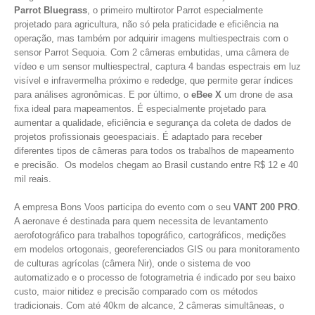
Parrot Bluegrass
, o primeiro multirotor Parrot especialmente
projetado para agricultura, não só pela praticidade e eficiência na
operação, mas também por adquirir imagens multiespectrais com o
sensor Parrot Sequoia. Com 2 câmeras embutidas, uma câmera de
vídeo e um sensor multiespectral, captura 4 bandas espectrais em luz
visível e infravermelha próximo e rededge, que permite gerar índices
para análises agronômicas. E por último, o
eBee X
um drone de asa
fixa ideal para mapeamentos. É especialmente projetado para
aumentar a qualidade, eficiência e segurança da coleta de dados de
projetos profissionais geoespaciais. É adaptado para receber
diferentes tipos de câmeras para todos os trabalhos de mapeamento
e precisão. Os modelos chegam ao Brasil custando entre R$ 12 e 40
mil reais.
A empresa Bons Voos participa do evento com o seu
VANT 200 PRO
.
A aeronave é destinada para quem necessita de levantamento
aerofotográfico para trabalhos topográfico, cartográficos, medições
em modelos ortogonais, georeferenciados GIS ou para monitoramento
de culturas agrícolas (câmera Nir), onde o sistema de voo
automatizado e o processo de fotogrametria é indicado por seu baixo
custo, maior nitidez e precisão comparado com os métodos
tradicionais. Com até 40km de alcance, 2 câmeras simultâneas, o