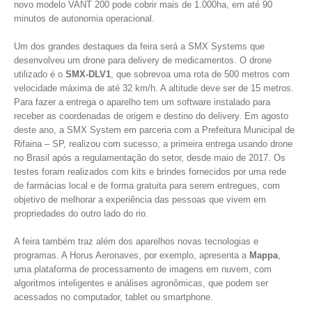
novo modelo VANT 200 pode cobrir mais de 1.000ha, em até 90
minutos de autonomia operacional.
Um dos grandes destaques da feira será a SMX Systems que
desenvolveu um drone para delivery de medicamentos. O drone
utilizado é o
SMX-DLV1
, que sobrevoa uma rota de 500 metros com
velocidade máxima de até 32 km/h. A altitude deve ser de 15 metros.
Para fazer a entrega o aparelho tem um software instalado para
receber as coordenadas de origem e destino do delivery. Em agosto
deste ano, a SMX System em parceria com a Prefeitura Municipal de
Rifaina – SP, realizou com sucesso, a primeira entrega usando drone
no Brasil após a regulamentação do setor, desde maio de 2017. Os
testes foram realizados com kits e brindes fornecidos por uma rede
de farmácias local e de forma gratuita para serem entregues, com
objetivo de melhorar a experiência das pessoas que vivem em
propriedades do outro lado do rio.
A feira também traz além dos aparelhos novas tecnologias e
programas. A Horus Aeronaves, por exemplo, apresenta a
Mappa
,
uma plataforma de processamento de imagens em nuvem, com
algoritmos inteligentes e análises agronômicas, que podem ser
acessados no computador, tablet ou smartphone.