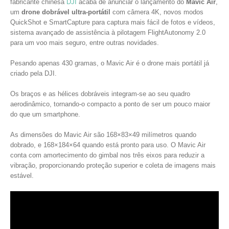
fabricante chinesa
DJI
acaba de anunciar o lançamento do
Mavic Air
,
um
drone dobrável ultra-portátil
com câmera 4K, novos modos
QuickShot e SmartCapture para captura mais fácil de fotos e vídeos,
sistema avançado de assistência à pilotagem FlightAutonomy 2.0
para um voo mais seguro, entre outras novidades.
Pesando apenas 430 gramas, o Mavic Air é o drone mais portátil já
criado pela DJI.
Os braços e as hélices dobráveis integram-se ao seu quadro
aerodinâmico, tornando-o compacto a ponto de ser um pouco maior
do que um smartphone.
As dimensões do Mavic Air são 168×83×49 milímetros quando
dobrado, e 168×184×64 quando está pronto para uso. O Mavic Air
conta com amortecimento do gimbal nos três eixos para reduzir a
vibração, proporcionando proteção superior e coleta de imagens mais
estável.