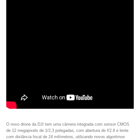
O novo drone da DJI tem uma câmera integrada com sensor CMOS
de 12 megapixels de 1/2,3 polegadas, com abertura de f/2.8 e lente
com distância focal de 24 milímetros, utilizando novos algoritmos