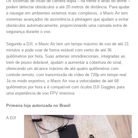
Os sistemas de visão de câmera dupla – na frente e atrás do drone –
podem detectar obstáculos a até 20 metros de distância. Para ajudar
a navegar em ambientes externos mais complexos, o Mavic Air tem
sistemas avançados de assistência à pilotagem que ajudam a evitar
obstáculos automaticamente, proporcionando uma camada extra de
segurança durante o voo.
Segundo a DJI, o Mavic Air tem um tempo máximo de voo de até 21
minutos e pode voar de forma estável com vento de até 36
quilômetros por hora. Suas antenas omnidirecionais, integradas ao
trem de pouso dobrável, ajudam a aumentar a cobertura do sinal,
oferecendo um alcance máximo de até quatro quilômetros com
controle remoto, com transmissão de vídeo de 720p em tempo real.
Já no modo esportivo, o Mavic Air voa a velocidades de até 68
quilômetros por hora e é compatível com óculos DJI Goggles para
uma experiência de voo FPV imersiva.
Primeira loja autorizada no Brasil
A DJI