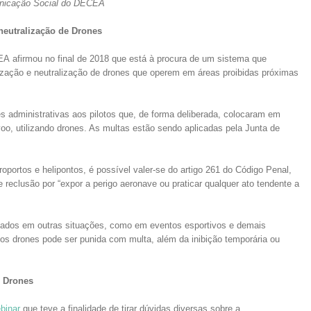
nicação Social do DECEA
neutralização de Drones
A afirmou no final de 2018 que está à procura de um sistema que
calização e neutralização de drones que operem em áreas proibidas próximas
s administrativas aos pilotos que, de forma deliberada, colocaram em
oo, utilizando drones. As multas estão sendo aplicadas pela Junta de
portos e helipontos, é possível valer-se do artigo 261 do Código Penal,
 reclusão por “expor a perigo aeronave ou praticar qualquer ato tendente a
icados em outras situações, como em eventos esportivos e demais
dos drones pode ser punida com multa, além da inibição temporária ou
s Drones
binar
que teve a finalidade de tirar dúvidas diversas sobre a