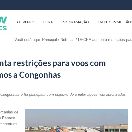
O EVENTO
FEIRA
PROGRAMAÇÃO
EVENTOS SIMULTÂN
Você está aqui:
Principal
/
Notícias
/
DECEA aumenta restrições par
a restrições para voos com
mos a Congonhas
 Congonhas e foi planejada com objetivo de e inibir ações não autorizadas
ercanias de
do Espaço
umentou as