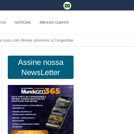
EOS
NOTÍCIAS
ÁREA DO CLIENTE
a voos com drones próximos a Congonhas
Assine nossa
NewsLetter