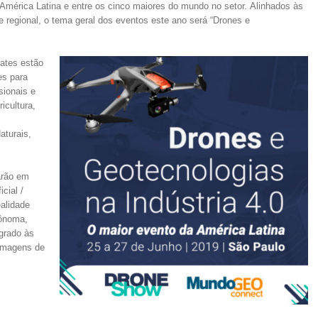
América Latina e entre os cinco maiores do mundo no setor. Alinhados às
e regional, o tema geral dos eventos este ano será “Drones e
ates estão
es para
sionais e
icultura,
aturais,
arão em
icial /
alidade
tônoma,
egrado às
Imagens de