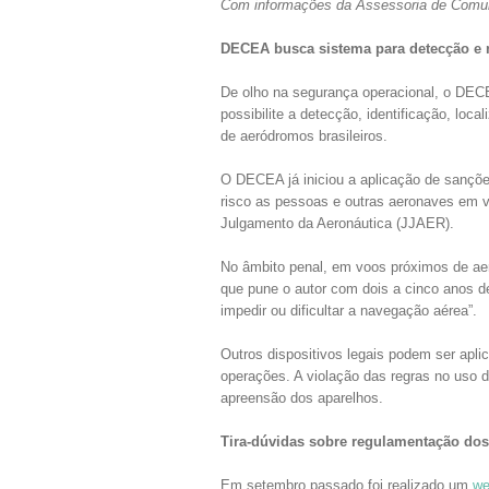
Com informações da Assessoria de Comu
DECEA busca sistema para detecção e 
De olho na segurança operacional, o DECE
possibilite a detecção, identificação, lo
de aeródromos brasileiros.
O DECEA já iniciou a aplicação de sançõe
risco as pessoas e outras aeronaves em v
Julgamento da Aeronáutica (JJAER).
No âmbito penal, em voos próximos de aero
que pune o autor com dois a cinco anos de
impedir ou dificultar a navegação aérea”.
Outros dispositivos legais podem ser apl
operações. A violação das regras no uso 
apreensão dos aparelhos.
Tira-dúvidas sobre regulamentação do
Em setembro passado foi realizado um
we