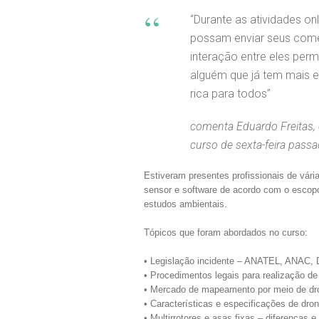
“Durante as atividades onl
possam enviar seus coment
interação entre eles per
alguém que já tem mais e
rica para todos”
comenta Eduardo Freitas
curso de sexta-feira pass
Estiveram presentes profissionais de vári
sensor e software de acordo com o escopo
estudos ambientais.
Tópicos que foram abordados no curso:
• Legislação incidente – ANATEL, ANAC,
• Procedimentos legais para realização de
• Mercado de mapeamento por meio de dr
• Características e especificações de dr
• Multirrotores e asas fixas – diferenças e