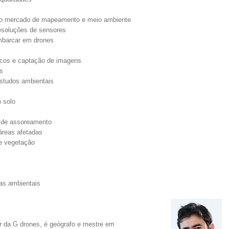
s no mercado de mapeamento e meio ambiente
esoluções de sensores
mbarcar em drones
icos e captação de imagens
s
studos ambientais
 solo
e de assoreamento
áreas afetadas
de vegetação
as ambientais
or da G drones, é geógrafo e mestre em