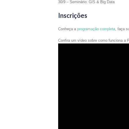
30/9 – Seminário: GIS & Big Data
Inscrições
Conheça a
programação completa
, faça 
Confira um vídeo sobre como funciona a 