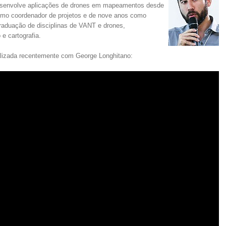
esenvolve aplicações de drones em mapeamentos desde
omo coordenador de projetos e de nove anos como
raduação de disciplinas de VANT e drones,
e cartografia.
ealizada recentemente com George Longhitano: