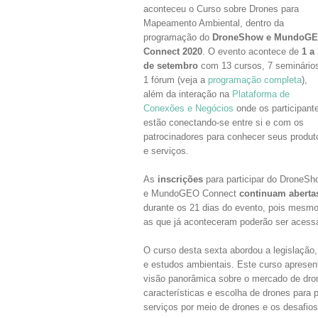
aconteceu o Curso sobre Drones para
Mapeamento Ambiental, dentro da
programação do
DroneShow e MundoG
Connect 2020
. O evento acontece de
1 a
de setembro
com 13 cursos, 7 seminário
1 fórum (veja a
programação completa
),
além da interação na
Plataforma de
Conexões e Negócios
onde os participant
estão conectando-se entre si e com os
patrocinadores para conhecer seus produt
e serviços.
As
inscrições
para participar do DroneSh
e MundoGEO Connect
continuam aberta
durante os 21 dias do evento, pois mesmo a
as que já aconteceram poderão ser acess
O curso desta sexta abordou a legislação
e estudos ambientais. Este curso apresent
visão panorâmica sobre o mercado de dr
características e escolha de drones para 
serviços por meio de drones e os desafi