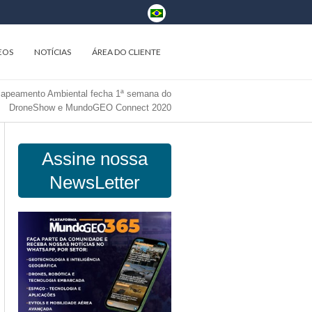
EOS
NOTÍCIAS
ÁREA DO CLIENTE
Mapeamento Ambiental fecha 1ª semana do
DroneShow e MundoGEO Connect 2020
Assine nossa
NewsLetter