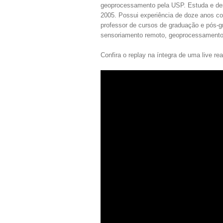
geoprocessamento pela USP. Estuda e d
2005. Possui experiência de doze anos c
professor de cursos de graduação e pós-g
sensoriamento remoto, geoprocessamento 
Confira o replay na íntegra de uma live r