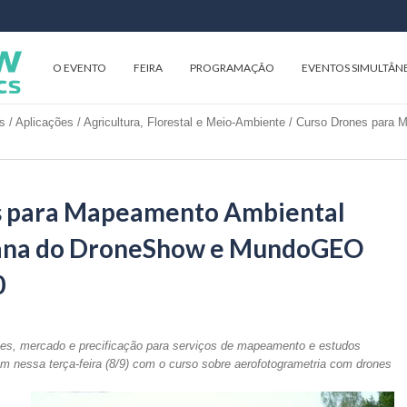
O EVENTO
FEIRA
PROGRAMAÇÃO
EVENTOS SIMULTÂN
s
/
Aplicações
/
Agricultura, Florestal e Meio-Ambiente
/
Curso Drones para 
s para Mapeamento Ambiental
mana do DroneShow e MundoGEO
0
nes, mercado e precificação para serviços de mapeamento e estudos
m nessa terça-feira (8/9) com o curso sobre aerofotogrametria com drones