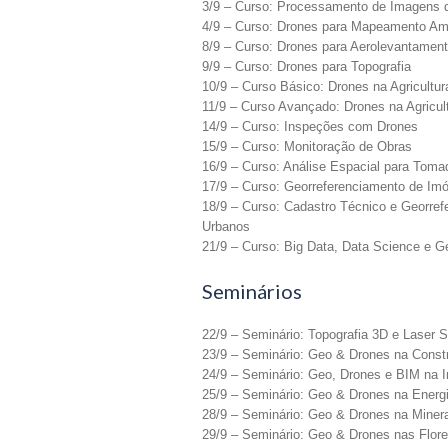
3/9 – Curso: Processamento de Imagens 
4/9 – Curso: Drones para Mapeamento Am
8/9 – Curso: Drones para Aerolevantamen
9/9 – Curso: Drones para Topografia
10/9 – Curso Básico: Drones na Agricultur
11/9 – Curso Avançado: Drones na Agricul
14/9 – Curso: Inspeções com Drones
15/9 – Curso: Monitoração de Obras
16/9 – Curso: Análise Espacial para Tom
17/9 – Curso: Georreferenciamento de Imó
18/9 – Curso: Cadastro Técnico e Georre
Urbanos
21/9 – Curso: Big Data, Data Science e G
Seminários
22/9 – Seminário: Topografia 3D e Laser 
23/9 – Seminário: Geo & Drones na Constr
24/9 – Seminário: Geo, Drones e BIM na In
25/9 – Seminário: Geo & Drones na Energ
28/9 – Seminário: Geo & Drones na Miner
29/9 – Seminário: Geo & Drones nas Flor