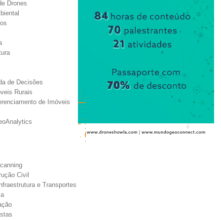
de Drones
biental
tos
a
tura
ada de Decisões
veis Rurais
ferenciamento de Imóveis
eoAnalytics
Scanning
ução Civil
fraestrutura e Transportes
ia
ação
estas