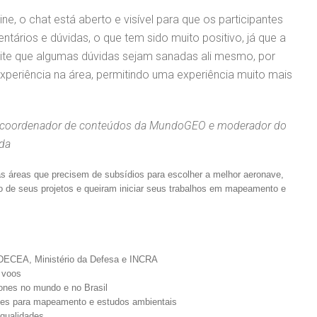
ine, o chat está aberto e visível para que os participantes
ários e dúvidas, o que tem sido muito positivo, já que a
mite que algumas dúvidas sejam sanadas ali mesmo, por
xperiência na área, permitindo uma experiência muito mais
, coordenador de conteúdos da MundoGEO e moderador do
ada
as áreas que precisem de subsídios para escolher a melhor aeronave,
 de seus projetos e queiram iniciar seus trabalhos em mapeamento e
 DECEA, Ministério da Defesa e INCRA
 voos
ones no mundo e no Brasil
ones para mapeamento e estudos ambientais
 qualidades