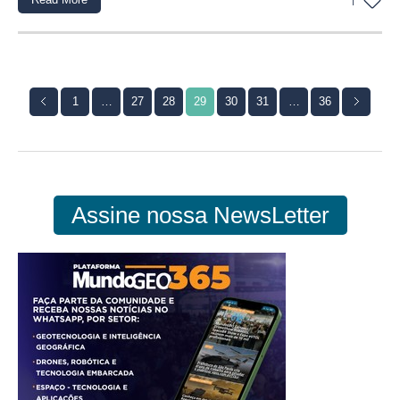
1
1
…
27
28
29
30
31
…
36
Assine nossa NewsLetter