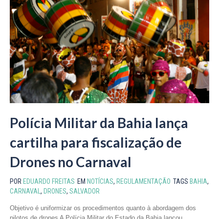
Polícia Militar da Bahia lança
cartilha para fiscalização de
Drones no Carnaval
POR
EDUARDO FREITAS
EM
NOTÍCIAS
,
REGULAMENTAÇÃO
TAGS
BAHIA
,
CARNAVAL
,
DRONES
,
SALVADOR
Objetivo é uniformizar os procedimentos quanto à abordagem dos
pilotos de drones A Polícia Militar do Estado da Bahia lançou...