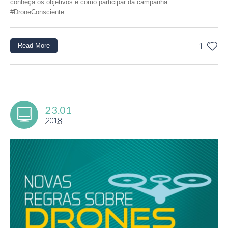
conheça os objetivos e como participar da campanha
#DroneConsciente...
Read More
1
23.01
2018