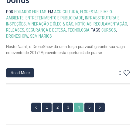
POR
EDUARDO FREITAS
EM
AGRICULTURA, FLORESTAL E MEIO-
AMBIENTE
,
ENTRETENIMENTO E PUBLICIDADE
,
INFRAESTRUTURA E
INSPEÇÕES
,
MINERAÇÃO E ÓLEO & GÁS
,
NOTÍCIAS
,
REGULAMENTAÇÃO
,
RELEASES
,
SEGURANÇA E DEFESA
,
TECNOLOGIA
TAGS
CURSOS
,
DRONESHOW
,
SEMINARIOS
Neste Natal, o DroneShow dá uma força pra você garantir sua vaga
no evento de 2017! Aproveite esta oportunidade pra se...
Read More
0
1
2
3
4
5