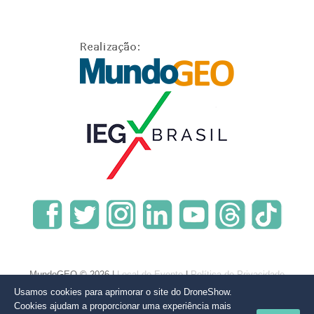
MundoGEO © 2026 |
Local do Evento
|
Política de Privacidade
Usamos cookies para aprimorar o site do DroneShow.
Cookies ajudam a proporcionar uma experiência mais