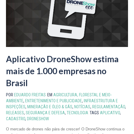
Aplicativo DroneShow estima
mais de 1.000 empresas no
Brasil
POR
EDUARDO FREITAS
EM
AGRICULTURA, FLORESTAL E MEIO-
AMBIENTE
,
ENTRETENIMENTO E PUBLICIDADE
,
INFRAESTRUTURA E
INSPEÇÕES
,
MINERAÇÃO E ÓLEO & GÁS
,
NOTÍCIAS
,
REGULAMENTAÇÃO
,
RELEASES
,
SEGURANÇA E DEFESA
,
TECNOLOGIA
TAGS
APLICATIVO
,
CADASTRO
,
DRONESHOW
O mercado de drones não pára de crescer! O DroneShow continua o