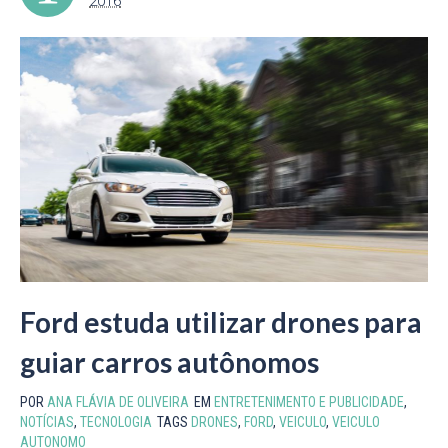
2016
Ford estuda utilizar drones para
guiar carros autônomos
POR
ANA FLÁVIA DE OLIVEIRA
EM
ENTRETENIMENTO E PUBLICIDADE
,
NOTÍCIAS
,
TECNOLOGIA
TAGS
DRONES
,
FORD
,
VEICULO
,
VEICULO
AUTONOMO