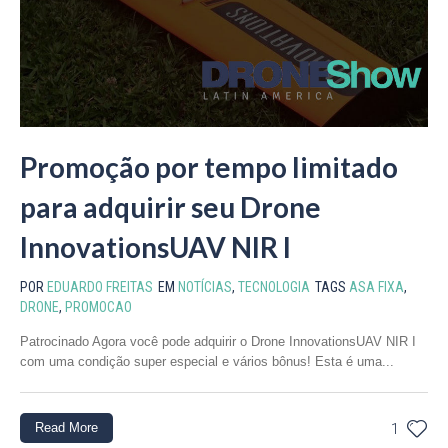
Promoção por tempo limitado
para adquirir seu Drone
InnovationsUAV NIR I
POR
EDUARDO FREITAS
EM
NOTÍCIAS
,
TECNOLOGIA
TAGS
ASA FIXA
,
DRONE
,
PROMOCAO
Patrocinado Agora você pode adquirir o Drone InnovationsUAV NIR I
com uma condição super especial e vários bônus! Esta é uma...
Read More
1