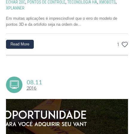
ECHAR 20C
,
PONTOS DE CONTROLE
,
TECONOLOGIA HA
,
XMOBOTS
,
XPLANNER
Em muitas aplicações é imprescindível que o erro do modelo de
pontos 3D e da ortofoto seja na ordem de...
Read More
1
08.11
2016