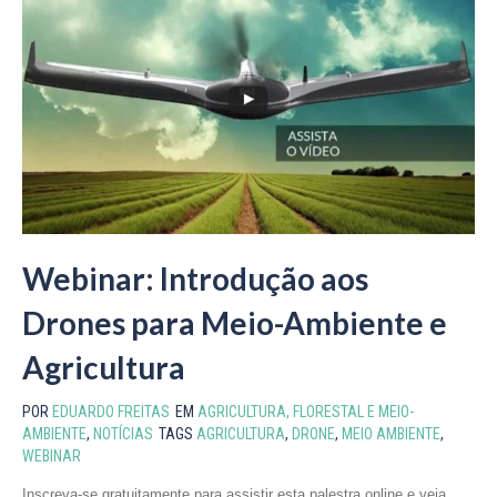
Webinar: Introdução aos
Drones para Meio-Ambiente e
Agricultura
POR
EDUARDO FREITAS
EM
AGRICULTURA, FLORESTAL E MEIO-
AMBIENTE
,
NOTÍCIAS
TAGS
AGRICULTURA
,
DRONE
,
MEIO AMBIENTE
,
WEBINAR
Inscreva-se gratuitamente para assistir esta palestra online e veja