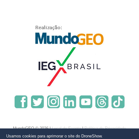
MundoGEO © 2026 |
Local do Evento
|
Política de Privacidade
Usamos cookies para aprimorar o site do DroneShow.