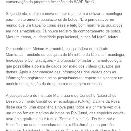
conservação do programa Amazônia do WWF-Brasil.
Segundo ele, o projeto inova em ser o primeiro a utilizar a tecnologia
para monitoramento populacional de botos. “É a primeira vez no
mundo que um trabalho como esse é feito com mamíferos aquáticos
em rios amazônicos. Já houve registro de comportamento de botos.
Mas um censo, ou densidade populacional, nunca foi feito”, relatou.
De acordo com Miriam Marmontel, pesquisadora do Instituto
Mamirauá – unidade de pesquisa do Ministério da Ciência, Tecnologia,
Inovações e Comunicações – a proposta foi testar uma metodologia
que possibilite a coleta de dados por meio dos vídeos gravados por
drones. Após a comparação das informações dos vídeos com as
informações registradas pelos pesquisadores, espera-se alcançar um
modelo de utilização do drone para a contagem de botos.
A pesquisadora do Instituto Mamirauá e do Conselho Nacional de
Desenvolvimento Científico e Tecnológico (CNPq), Daiane da Rosa
disse que foi uma experiência nova para todos e a primeira vez que
um grupo fez estimativas de botos no Rio Juruá, das espécies cor-de-
rosa (Inia geoffrensis) e tucuxi (Sotalia fluviatilis). “Do Acre até o
Solimões, na desembocadura do rio, o Rio Juruá passa por três
Reservas Extrativistas (Resex): do Alto, do Médio e do Baixo Juruá.