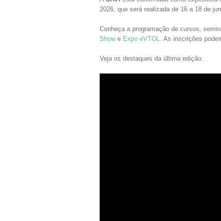
2026, que será realizada de 16 a 18 de j
Conheça a programação de cursos, seminá
Show
e
E
xpo eVTOL
. As inscrições pode
Veja os destaques da última edição: