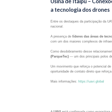
Usina de Itaipu – Conex
a tecnologia dos drones
Entre os destaques da participação da UAV
nacional.
A presença de
líderes das áreas de tecn
com um dos maiores complexos de infraest
Como desdobramento desse relacionament
(ParqueTec)
— um dos principais polos de
Um movimento que reforça o potencial de
oportunidade de contato direto que reforça
Mais informações:
https://uavi.global
A
UAVI
está confirmada como expositor