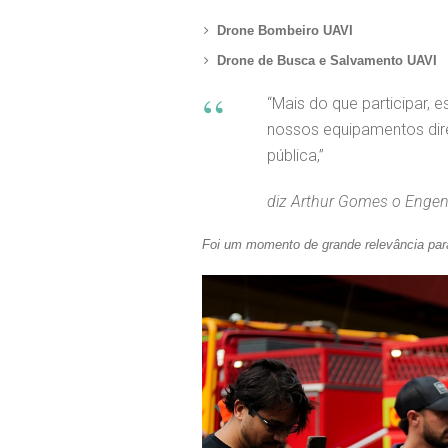
Drone Bombeiro UAVI
Drone de Busca e Salvamento UAVI
“Mais do que participar, 
nossos equipamentos dir
pública,”
diz Arthur Gomes o Engenh
Foi um momento de grande relevância pa