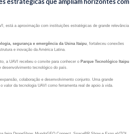
ões estratégicas que ampliam horizontes com
I, está a aproximação com instituições estratégicas de grande relevância
ologia, segurança e emergência da Usina Itaipu
, fortaleceu conexões
rutura e inovação da América Latina.
o, a UAVI recebeu o convite para conhecer o
Parque Tecnológico Itaipu
 desenvolvimento tecnológico do país.
 expansão, colaboração e desenvolvimento conjunto. Uma grande
 o valor da tecnologia UAVI como ferramenta real de apoio à vida.
a na feira DroneShow, MundoGEO Connect, SpaceBR Show e Expo eVTOL