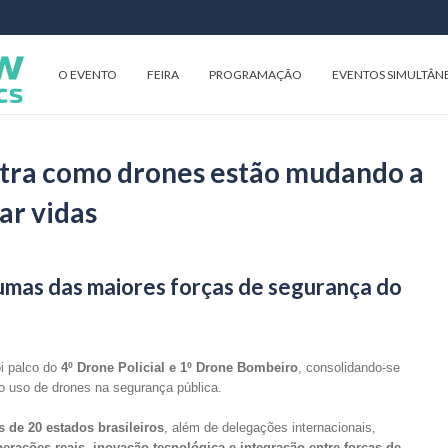
O EVENTO
FEIRA
PROGRAMAÇÃO
EVENTOS SIMULTÂN
ra como drones estão mudando a
ar vidas
gumas das maiores forças de segurança do
oi palco do
4º Drone Policial e 1º Drone Bombeiro
, consolidando-se
o uso de drones na segurança pública.
 de 20 estados brasileiros
, além de delegações internacionais,
erações reais, inovação tecnológica e integração entre forças de