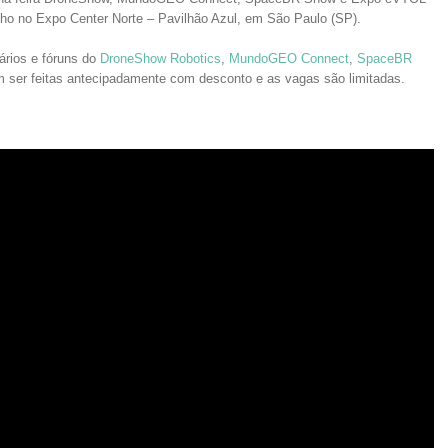
unho no Expo Center Norte – Pavilhão Azul, em São Paulo (SP).
rios e fóruns do
DroneShow Robotics
,
M
undoGEO Connect
,
SpaceBR
m ser feitas antecipadamente com desconto e as vagas são limitadas.