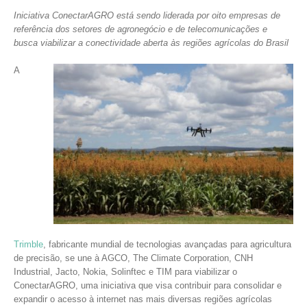
Iniciativa ConectarAGRO está sendo liderada por oito empresas de
referência dos setores de agronegócio e de telecomunicações e
busca viabilizar a conectividade aberta às regiões agrícolas do Brasil
A
Trimble
, fabricante mundial de tecnologias avançadas para agricultura
de precisão, se une à AGCO, The Climate Corporation, CNH
Industrial, Jacto, Nokia, Solinftec e TIM para viabilizar o
ConectarAGRO, uma iniciativa que visa contribuir para consolidar e
expandir o acesso à internet nas mais diversas regiões agrícolas