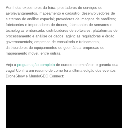
Perfil dos expositores da feira: prestadores de serviços de
aerolevantamentos, mapeamento e cadastro; desenvolvedores de
sistemas de análise espacial; provedores de imagens de satélites;
fabricantes e importadores de drones; fabricantes de sensores e
tecnologias embarcada; distribuidores de softwares, plataformas de
processamento e análise de dados; agências reguladoras e órgão
governamentais; empresas de consultoria e treinamento;
distribuidores de equipamentos de geomática; empresas de
mapeamento móvel, entre outras.
Veja a
programação completa
de cursos e seminários e garanta sua
vaga! Confira um resumo de como foi a última edição dos eventos
DroneShow e MundoGEO Connect: