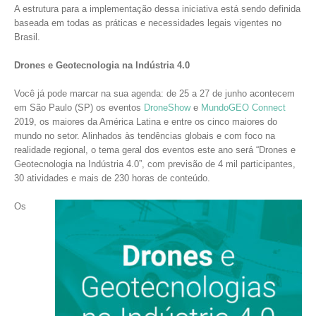
A estrutura para a implementação dessa iniciativa está sendo definida
baseada em todas as práticas e necessidades legais vigentes no
Brasil.
Drones e Geotecnologia na Indústria 4.0
Você já pode marcar na sua agenda: de 25 a 27 de junho acontecem
em São Paulo (SP) os eventos
DroneShow
e
MundoGEO Connect
2019, os maiores da América Latina e entre os cinco maiores do
mundo no setor. Alinhados às tendências globais e com foco na
realidade regional, o tema geral dos eventos este ano será “Drones e
Geotecnologia na Indústria 4.0”, com previsão de 4 mil participantes,
30 atividades e mais de 230 horas de conteúdo.
Os