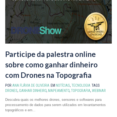
Participe da palestra online
sobre como ganhar dinheiro
com Drones na Topografia
POR
ANA FLÁVIA DE OLIVEIRA
EM
NOTÍCIAS
,
TECNOLOGIA
TAGS
DRONES
,
GANHAR DINHEIRO
,
MAPEAMENTO
,
TOPOGRAFIA
,
WEBINAR
Descubra quais os melhores drones, sensores e softwares para
processamento de dados para serem utilizados em levantamentos
topográficos e em...