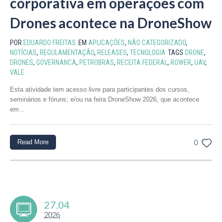
corporativa em operações com
Drones acontece na DroneShow
POR
EDUARDO FREITAS
EM
APLICAÇÕES
,
NÃO CATEGORIZADO
,
NOTÍCIAS
,
REGULAMENTAÇÃO
,
RELEASES
,
TECNOLOGIA
TAGS
DRONE
,
DRONES
,
GOVERNANCA
,
PETROBRAS
,
RECEITA FEDERAL
,
ROWER
,
UAV
,
VALE
Esta atividade tem acesso livre para participantes dos cursos,
seminários e fóruns; e/ou na feira DroneShow 2026, que acontece
em...
Read More
0
27.04
2026