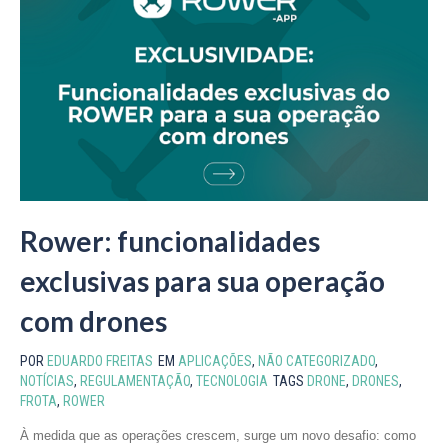
Rower: funcionalidades
exclusivas para sua operação
com drones
POR
EDUARDO FREITAS
EM
APLICAÇÕES
,
NÃO CATEGORIZADO
,
NOTÍCIAS
,
REGULAMENTAÇÃO
,
TECNOLOGIA
TAGS
DRONE
,
DRONES
,
FROTA
,
ROWER
À medida que as operações crescem, surge um novo desafio: como