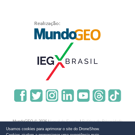
MundoGEO © 2026 |
Local do Evento
|
Política de Privacidade
Usamos cookies para aprimorar o site do DroneShow.
Cookies ajudam a proporcionar uma experiência mais