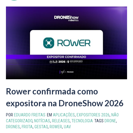
Rower confirmada como
expositora na DroneShow 2026
POR
EDUARDO FREITAS
EM
APLICAÇÕES
,
EXPOSITORES 2026
,
NÃO
CATEGORIZADO
,
NOTÍCIAS
,
RELEASES
,
TECNOLOGIA
TAGS
DRONE
,
DRONES
,
FROTA
,
GESTAO
,
ROWER
,
UAV