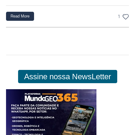
Read More
1
Assine nossa NewsLetter