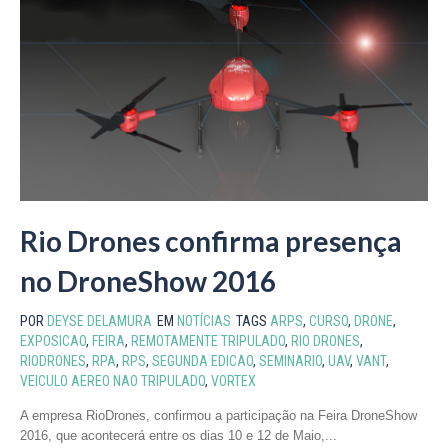
Rio Drones confirma presença
no DroneShow 2016
POR
DEYSE DELAMURA
EM
NOTÍCIAS
TAGS
ARPS
,
CURSO
,
DRONE
,
EXPOSICAO
,
FEIRA
,
REMOTAMENTE TRIPULADO
,
RIO DRONES
,
RIODRONES
,
RPA
,
RPS
,
SEGUNDA EDICAO
,
SEMINARIO
,
UAV
,
VANT
,
VEICULO AEREO NAO TRIPULADO
,
VORTEX
A empresa RioDrones, confirmou a participação na Feira DroneShow
2016, que acontecerá entre os dias 10 e 12 de Maio,...