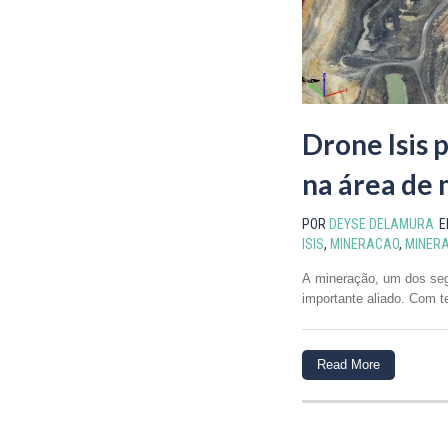
Drone Isis 
na área de
POR
DEYSE DELAMURA
ISIS
,
MINERACAO
,
MINER
A mineração, um dos se
importante aliado. Com t
Read More