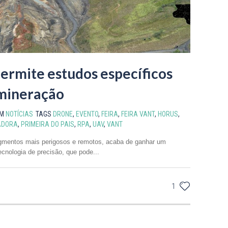
permite estudos específicos
 mineração
EM
NOTÍCIAS
TAGS
DRONE
,
EVENTO
,
FEIRA
,
FEIRA VANT
,
HORUS
,
ADORA
,
PRIMEIRA DO PAIS
,
RPA
,
UAV
,
VANT
gmentos mais perigosos e remotos, acaba de ganhar um
ecnologia de precisão, que pode...
1