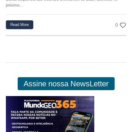
próximo...
Read More
0
Assine nossa NewsLetter